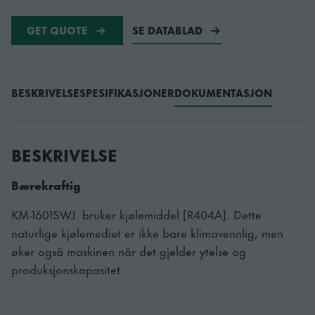
GET QUOTE
SE DATABLAD
BESKRIVELSE
SPESIFIKASJONER
DOKUMENTASJON
BESKRIVELSE
Bærekraftig
KM-1601SWJ bruker kjølemiddel [R404A]. Dette
naturlige kjølemediet er ikke bare klimavennlig, men
øker også maskinen når det gjelder ytelse og
produksjonskapasitet.