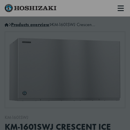
Men
Hoshizaki Norway
Products overview
KM-1601SWJ Crescent Ice Maker, Stackable & Modular
KM-1601SWJ
KM-1601SWJ CRESCENT ICE