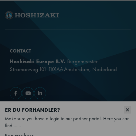
CONTACT
Hoshizaki Europe B.V.
Burgemeester
Stramanweg 101 1101AA Amsterdam, Nederland
Gå til Facebook
Gå til YouTube
Gå til LinkedIn
ER DU FORHANDLER?
OUR PRODUCTS
Make sure you have a login to our partner portal. Here you can
find.......
QUICK LINKS
Register here