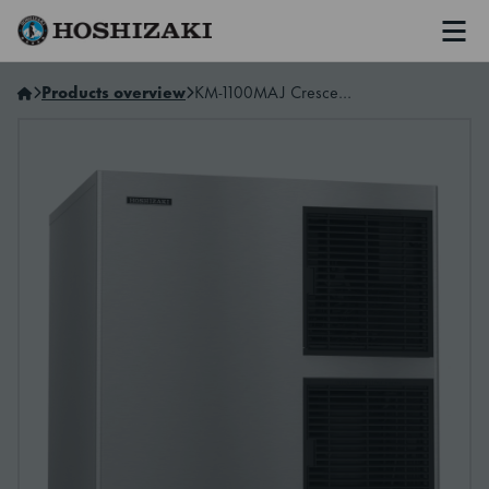
Men
Hoshizaki Norway
Products overview
KM-1100MAJ Crescent Ice Maker, Modular