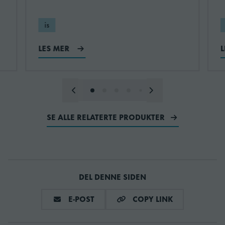
is
Isproduksjon
537
LES MER
Kjølemiddeltype
R404A
SKU
KM-1100MAJ
SE ALLE RELATERTE PRODUKTER
DEL DENNE SIDEN
DEL VIA E-MAIL
COPY LINK
E-POST
COPY LINK