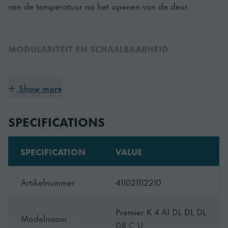
van de temperatuur na het openen van de deur.
MODULARITEIT EN SCHAALBAARHEID
Met GRAM GASTRO 07 kunt u uw eigen werkplek
bouwen. Kies uw combinatie van werkblad, deuren en
Show more
lades, poten of zwenkwielen of elektrische verhoging,
temperatuurbereik en accessoires.
SPECIFICATIONS
SPECIFICATION
VALUE
EENVOUDIG IN ONDERHOUD
Een compacte uitschuifbare koeleenheid voor
Artikelnummer
411021112210
gemakkelijke toegang voor onderhoud en
servicewerkzaamheden. Verwijderbare en gemakkelijk
Premier K 4 A1 DL DL DL
te reinigen condensorfilters en deurrubbers.
Modelnaam
DR C U