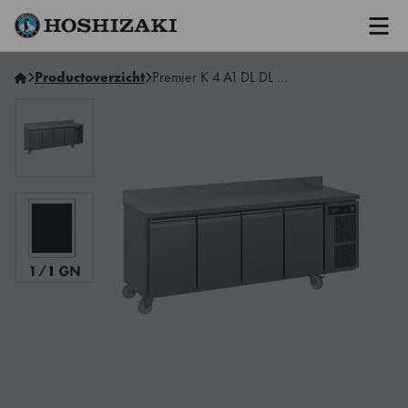
Men
Hoshizaki Netherlands
Productoverzicht
Premier K 4 A1 DL DL DL DR C U 4-Section Refrigerated Counter