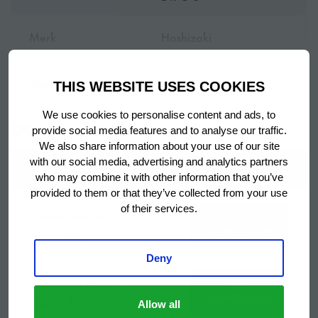
Merk
Hoshizaki
HOGE STANDAARD IN HYGIËNE
Ontworpen voor gemakkelijk reinigen met overal
Garantieperiode
6 jaar
Show more
gladde oppervlakken.
THIS WEBSITE USES COOKIES
‘Druppelranden’ onder werkbladen voorkomt het
We use cookies to personalise content and ads, to
Land van
DOCUMENTATION
Turkije
provide social media features and to analyse our traffic.
binnendringen van water
oorsprong
We also share information about your use of our site
with our social media, advertising and analytics partners
Werkblad met opstaande rand voorkomt vuil en
DOCUMENTATION
4-Section Refrigerated
who may combine it with other information that you’ve
water achter de werkbank
Titel
provided to them or that they’ve collected from your use
Counter
of their services.
Luchtcirculatiesysteem voor stabiele temperatuur
Declaration of
DOWNLOAD
conformity
Toebehoren
2 grijze roosters in elke
Afneembare lade- en deurrubbers voor eenvoudig
inbegrepen
deursectie
Deny
reinigen
Ecodesign label /
De binnenkant is afgerond wat het schoonmaken
Vlak gesloten RvS
DOWNLOAD
Energy label
Allow all
vereenvoudigd
werkblad, 2