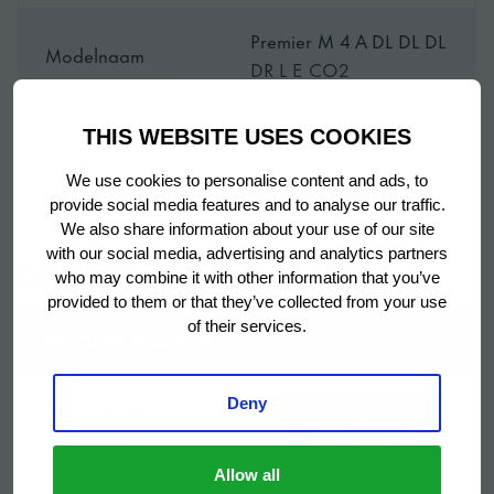
HYGIËNE & KOELEFFICIËNTIE
Premier M 4 A DL DL DL
De brede magnetische pakkingen zijn afneembaar voor
Modelnaam
DR L E CO2
eenvoudige reiniging. De drievoudige isolatie zorgt
voor een effectieve afdichting, waardoor er minder
Merk
Hoshizaki
koude lucht ontsnapt voor maximale efficiëntie.
THIS WEBSITE USES COOKIES
We use cookies to personalise content and ads, to
Garantieperiode
1 jaar op onderdelen
Show more
provide social media features and to analyse our traffic.
ERGONOMISCH ONTWERP
We also share information about your use of our site
with our social media, advertising and analytics partners
Land van
DOCUMENTATION
Turkije
PREMIER-Counters zijn voorzien van ergonomische
who may combine it with other information that you’ve
oorsprong
ontwerpkenmerken, zoals antikantel geleiders, laden
provided to them or that they’ve collected from your use
of their services.
met uittrekstop, extra lange telescopische ladegeleiders
DOCUMENTATION
Gekoelde werkbank
en handgrepen over de volledige Breedte.
met 4 secties en
Deny
Titel
dieptekoeling zonder
Declaration of
DOWNLOAD
bediening voor extern
conformity
ENORME VARIËTEIT
koelsysteem
Allow all