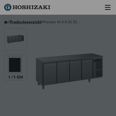
Men
Hoshizaki Netherlands
Productoverzicht
Premier M 4 A DL DL DL DR L E CO2 Gekoelde werkbank met 4 secties en dieptekoeling zonder bediening voor extern koelsysteem