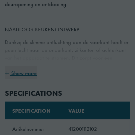
deuropening en ontdooiing.
NAADLOOS KEUKENONTWERP
Dankzij de slimme ontluchting aan de voorkant hoeft er
geen lucht naar de onderkant, zijkanten of achterkant
van het apparaat te stromen. Dit zorgt voor een
naadloze integratie in je keukenontwerp.
Show more
EENVOUDIG ONDERHOUD
SPECIFICATIONS
De koeleenheid met compartimenten is uitneembaar
SPECIFICATION
VALUE
voor eenvoudig onderhoud.
Artikelnummer
412001112102