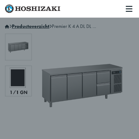
Men
Hoshizaki Netherlands
Productoverzicht
Premier K 4 A DL DL DL 2D L E Gekoelde werkbank met 4 secties