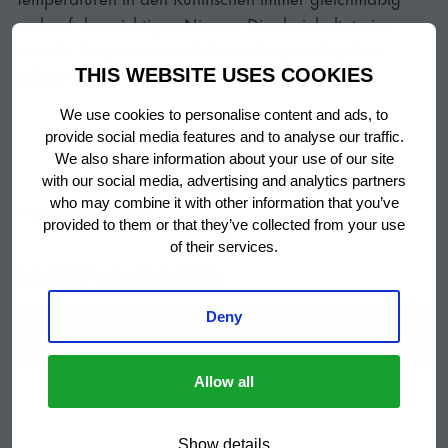
und auf dem richtigen Niveau. Dies beinhaltet eine
schnelle Temperaturwiederherstellung nach jedem
Öffnen der Tür.
THIS WEBSITE USES COOKIES
We use cookies to personalise content and ads, to
provide social media features and to analyse our traffic.
Modularität und Skalierbarkeit
We also share information about your use of our site
with our social media, advertising and analytics partners
Mit GRAM GASTRO 07 Kühltischen können Sie Ihren
who may combine it with other information that you’ve
Mehr anzeigen
individuellen Arbeitsplatz zusammenstellen. Wählen Sie
provided to them or that they’ve collected from your use
of their services.
Ihre Kombination aus Arbeitsplatte, Türen und
SPEZIFIKATIONEN
Schubladen, Beinen / Rollen / elektrischer
Höhenverstellung, Temperaturbereichen und Zubehör.
Deny
SPEZIFIKATION
VALUE
Allow all
Einfache Wartung
Artikelnummer
861401647
Eine kompakte ausziehbare Kühleinheit für einfache
Show details