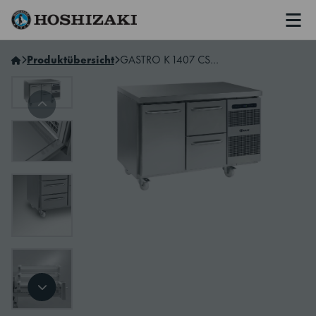
Men
Hoshizaki Germany
Produktübersicht
GASTRO K 1407 CSG A DL/2D C2