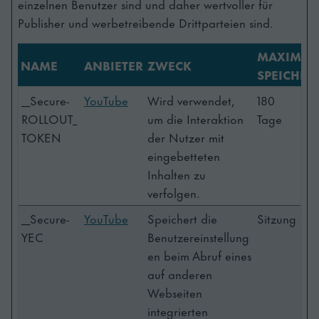
einzelnen Benutzer sind und daher wertvoller für
Publisher und werbetreibende Drittparteien sind.
MAXIMAL
NAME
ANBIETER
ZWECK
SPEICHER
__Secure-
YouTube
Wird verwendet,
180
ROLLOUT_
um die Interaktion
Tage
TOKEN
der Nutzer mit
eingebetteten
Inhalten zu
verfolgen.
__Secure-
YouTube
Speichert die
Sitzung
YEC
Benutzereinstellung
en beim Abruf eines
auf anderen
Webseiten
integrierten