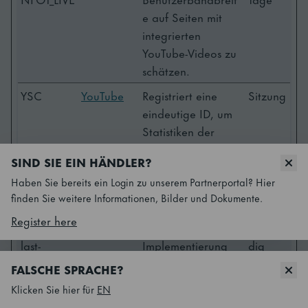
e auf Seiten mit
integrierten
YouTube-Videos zu
schätzen.
YSC
YouTube
Registriert eine
Sitzung
eindeutige ID, um
Statistiken der
Videos von
SIND SIE EIN HÄNDLER?
YouTube, die der
Haben Sie bereits ein Login zu unserem Partnerportal? Hier
Benutzer gesehen
finden Sie weitere Informationen, Bilder und Dokumente.
hat, zu behalten.
Register here
yt-icons-
YouTube
Notwendig für die
Bestän
last-
Implementierung
dig
purged
und Funktionalität
FALSCHE SPRACHE?
[x2]
von YouTube-
Klicken Sie hier für
EN
Videoinhalten auf