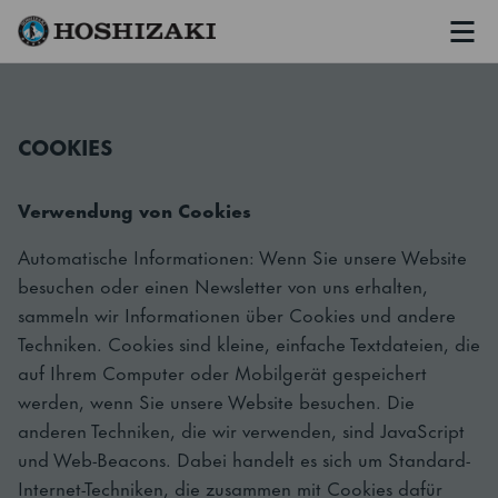
Men
Hoshizaki Germany
COOKIES
Verwendung von Cookies
Automatische Informationen: Wenn Sie unsere Website
besuchen oder einen Newsletter von uns erhalten,
sammeln wir Informationen über Cookies und andere
Techniken. Cookies sind kleine, einfache Textdateien, die
auf Ihrem Computer oder Mobilgerät gespeichert
werden, wenn Sie unsere Website besuchen. Die
anderen Techniken, die wir verwenden, sind JavaScript
und Web-Beacons. Dabei handelt es sich um Standard-
Internet-Techniken, die zusammen mit Cookies dafür