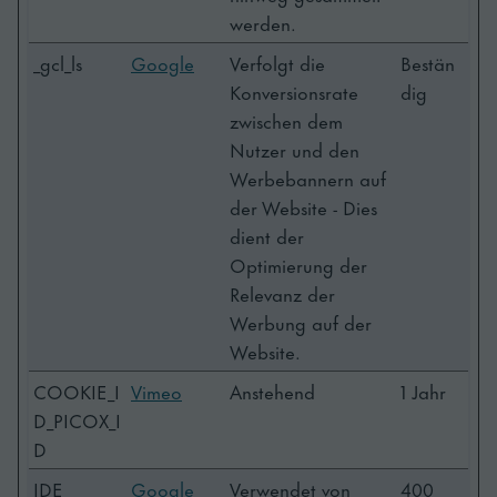
werden.
_gcl_ls
Google
Verfolgt die
Bestän
Konversionsrate
dig
zwischen dem
Nutzer und den
Werbebannern auf
der Website - Dies
dient der
Optimierung der
Relevanz der
Werbung auf der
Website.
COOKIE_I
Vimeo
Anstehend
1 Jahr
D_PICOX_I
D
IDE
Google
Verwendet von
400