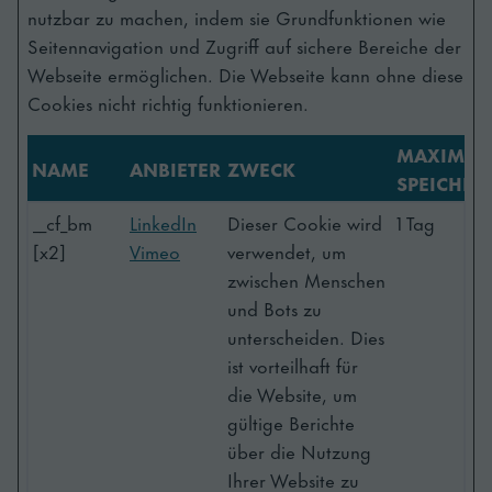
nutzbar zu machen, indem sie Grundfunktionen wie
Seitennavigation und Zugriff auf sichere Bereiche der
Webseite ermöglichen. Die Webseite kann ohne diese
Cookies nicht richtig funktionieren.
MAXIMAL
NAME
ANBIETER
ZWECK
SPEICHER
__cf_bm
LinkedIn
Dieser Cookie wird
1 Tag
[x2]
Vimeo
verwendet, um
zwischen Menschen
und Bots zu
unterscheiden. Dies
ist vorteilhaft für
die Website, um
gültige Berichte
über die Nutzung
Ihrer Website zu