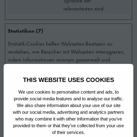
Sprache am
relevantesten sind.
Statistiken (7)
Statistik-Cookies helfen Webseiten-Besitzern zu
verstehen, wie Besucher mit Webseiten interagieren,
indem Informationen anonym gesammelt und
gemeldet werden.
THIS WEBSITE USES COOKIES
MAXIMAL
NAME
ANBIETER
ZWECK
SPEICHER
We use cookies to personalise content and ads, to
provide social media features and to analyse our traffic.
_hjSession_
Hotjar
Erfasst Statistiken
1 Tag
We also share information about your use of our site
#
über Besuche des
with our social media, advertising and analytics partners
Benutzers auf der
who may combine it with other information that you’ve
Website, wie z. B.
provided to them or that they’ve collected from your use
die Anzahl der
of their services.