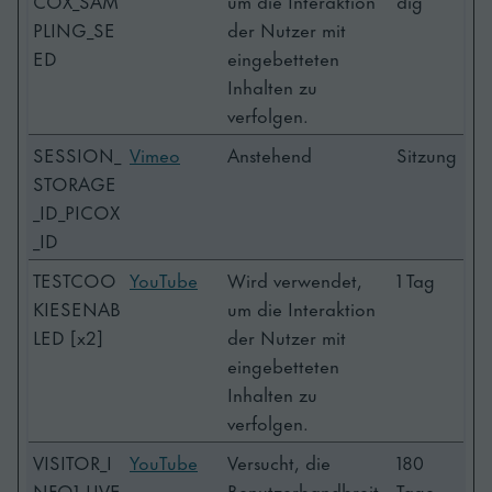
COX_SAM
um die Interaktion
dig
PLING_SE
der Nutzer mit
ED
eingebetteten
Inhalten zu
verfolgen.
SESSION_
Vimeo
Anstehend
Sitzung
STORAGE
_ID_PICOX
_ID
TESTCOO
YouTube
Wird verwendet,
1 Tag
KIESENAB
um die Interaktion
LED [x2]
der Nutzer mit
eingebetteten
Inhalten zu
verfolgen.
VISITOR_I
YouTube
Versucht, die
180
NFO1_LIVE
Benutzerbandbreit
Tage