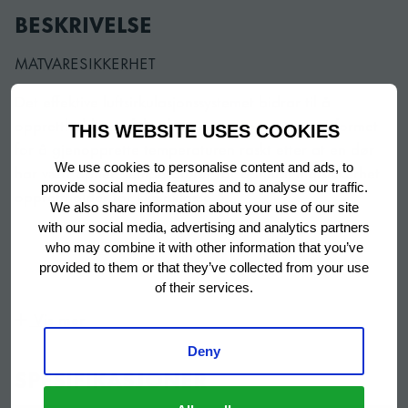
BESKRIVELSE
MATVARESIKKERHET
Det effektive luftsirkulasjonssystemet bidrar til å
opprettholde perfekte lagringstemperaturer. Utformet
THIS WEBSITE USES COOKIES
for å gjenopprette temperaturen raskt etter at en dør
We use cookies to personalise content and ads, to
har vært åpnet. Temperaturer for optimal matsikkerhet
provide social media features and to analyse our traffic.
opprettholdes for klimaklasse 5.
We also share information about your use of our site
with our social media, advertising and analytics partners
who may combine it with other information that you’ve
provided to them or that they’ve collected from your use
LAVE DRIFTSKOSTNADER
of their services.
Utstyrets levetidskostnader er svært viktig på
Vis mer
profesjonelle kjøkken. GRAM SUPERIOR PLUS 72-
Deny
kjøleskapet har de laveste driftskostnadene i sin klasse i
SPESIFIKASJONER
hele Europa (topten eu). Energieffektivitetsklassen til
SUPERIOR TWIN F 84 RAG L2 4S er C.