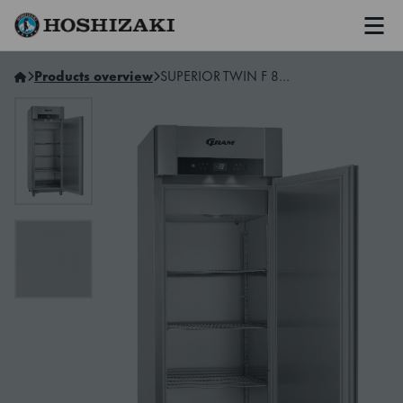
Men
Hoshizaki Norway
Products overview
SUPERIOR TWIN F 84 RAG L2 4S