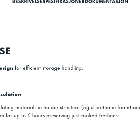
BESKRIVELSE
SPESIFIKASJONER
DOKUMENTASJON
SE
esign
for efficient storage handling.
nsulation
ating materials in holder structure (rigid urethane foam) an
rm for up to 6 hours preserving just-cooked freshness.