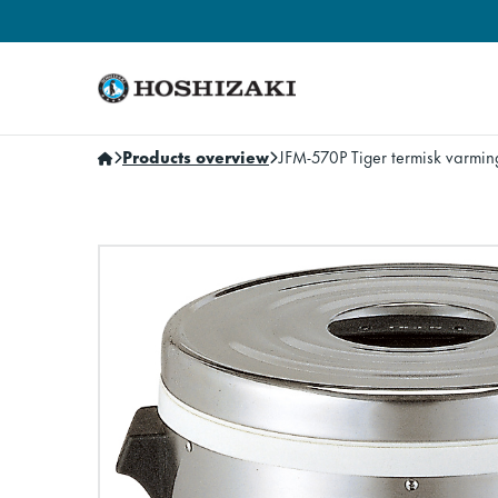
Hoshizaki Norway
Products overview
JFM-570P Tiger termisk varmin