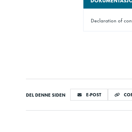
Høyde
Declaration of con
Høyde (pakket)
Volum (pakket)
Matlagings- og op
Utvendig
DEL VIA E-MAI
E-POST
COP
DEL DENNE SIDEN
Innvendig
Bruttovekt
Nettovekt