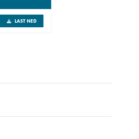
LAST NED
itt stål