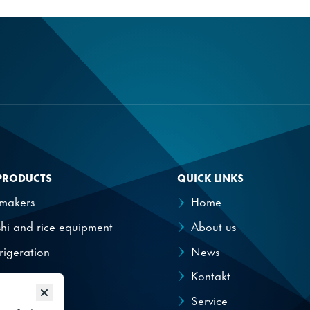
 (6 timer)
78 °C
JFM-570P
PRODUCTS
QUICK LINKS
emakers
Home
hi and rice equipment
About us
rigeration
News
pensers
Kontakt
Service