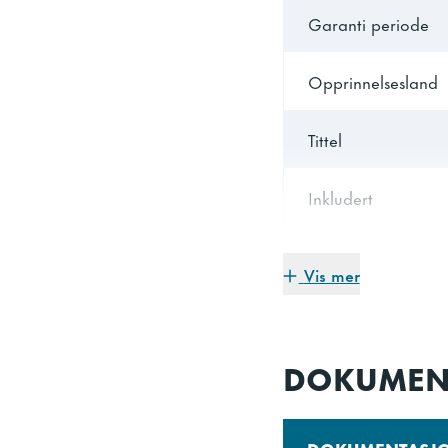
Garanti periode
Opprinnelsesland
Tittel
Inkludert
Bredde
Vis mer
Bredde (pakket)
DOKUMEN
Dybde
Dybde (pakket)
DOKUMENTASJ