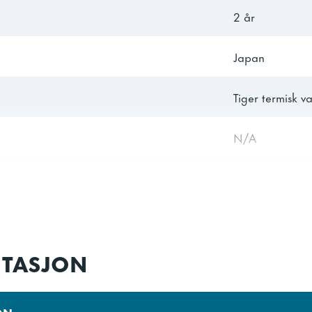
2 år
Japan
Tiger termisk v
N/A
430 mm
382 mm
TASJON
360 mm
379 mm
ON