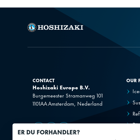
Temperaturbevaring
SKU
CONTACT
OUR 
Hoshizaki Europe B.V.
Ic
Burgemeester Stramanweg 101
Sus
1101AA Amsterdam, Nederland
Ref
Dis
Gå til Facebook
Gå til YouTube
Gå til LinkedIn
ER DU FORHANDLER?