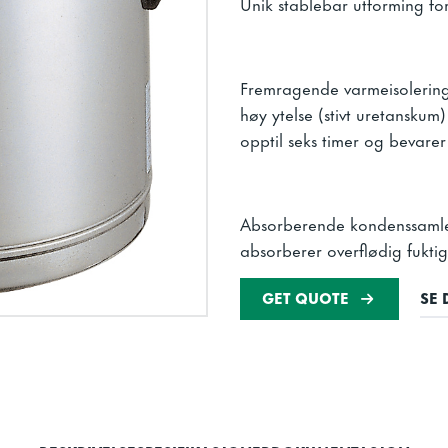
Unik stablebar utforming fo
Fremragende varmeisolering
høy ytelse (stivt uretanskum
opptil seks timer og bevarer
Absorberende kondenssamler
absorberer overflødig fuktigh
GET QUOTE
SE 