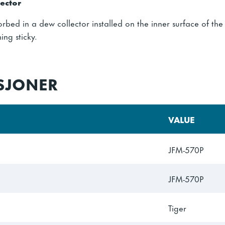
ector
orbed in a dew collector installed on the inner surface of the 
ing sticky.
ASJONER
VALUE
JFM-570P
JFM-570P
Tiger