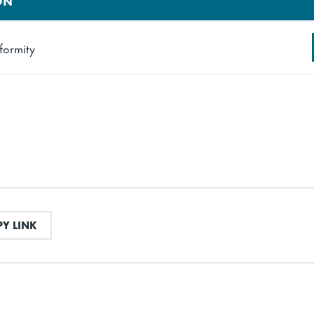
310 mm
formity
334 mm
0.048 m³
pvarmingskapasitet
5.7 l
Nikkelfritt rustfr
L
COPY LINK
Y LINK
Rustfritt stål
5.4 kg
4.8 kg