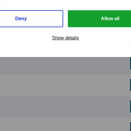
TASJON
60 kg
ON
50 kg
formity
1/220 - 240V/50Hz
l
26 kg
Luftkjølt
Isbit L - standard
62