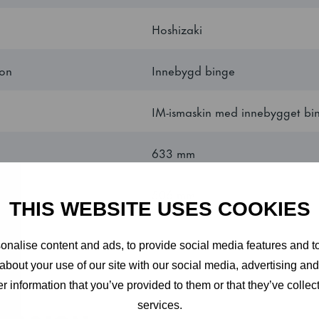
ay-designet garanterer et enkelt og raskt oppsett.
Hoshizaki
Deny
Allow all
jon
Innebygd binge
Show details
IM-ismaskin med innebygget b
633 mm
506 mm
840 mm
0.32 kWh
Nikkelfritt rustfritt stål