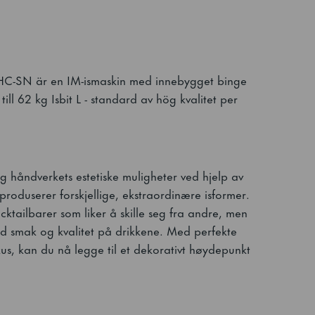
C-SN är en IM-ismaskin med innebygget binge
l 62 kg Isbit L - standard av hög kvalitet per
og håndverkets estetiske muligheter ved hjelp av
produserer forskjellige, ekstraordinære isformer.
cktailbarer som liker å skille seg fra andre, men
d smak og kvalitet på drikkene. Med perfekte
us, kan du nå legge til et dekorativt høydepunkt