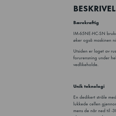
BESKRIVEL
Bærekraftig
IM-65NE-HC-SN bruker 
øker også maskinen nå
Utsiden er laget av ru
forurensning under he
vedlikeholde.
Unik teknologi
En dedikert stråle med
lukkede cellen gjennom
mens de når ned til -3