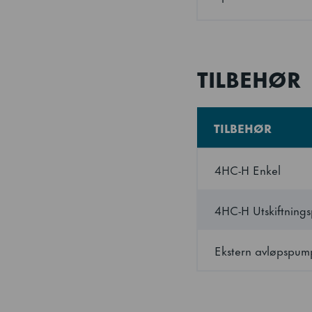
Vannforbruk - Luftk
CO2-ekvivalent
TILBEHØR
Kjølemiddeltype
TILBEHØR
SKU
4HC-H Enkel
4HC-H Utskiftning
Ekstern avløpspum