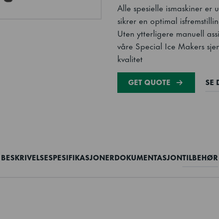
Alle spesielle ismaskiner er 
sikrer en optimal isfremstil
Uten ytterligere manuell ass
våre Special Ice Makers sje
kvalitet
GET QUOTE
SE 
BESKRIVELSE
SPESIFIKASJONER
DOKUMENTASJON
TILBEHØR