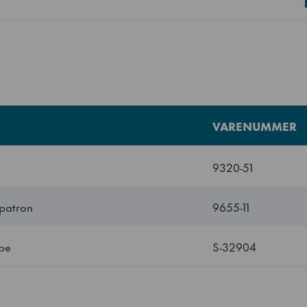
jølte ismaskiner
0.21
0.33 kg
R290
VARENUMMER
M066-D200
9320-51
spatron
9655-11
pe
S-32904