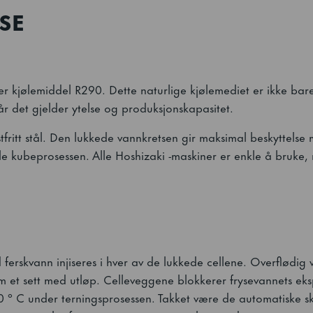
SE
kjølemiddel R290. Dette naturlige kjølemediet er ikke bare
r det gjelder ytelse og produksjonskapasitet.
stfritt stål. Den lukkede vannkretsen gir maksimal beskyttelse
le kubeprosessen. Alle Hoshizaki -maskiner er enkle å bruke,
 ferskvann injiseres i hver av de lukkede cellene. Overflødig 
 et sett med utløp. Celleveggene blokkerer frysevannets eksp
0 ° C under terningsprosessen. Takket være de automatiske sk