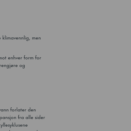
 klimavennlig, men
 mot enhver form for
 rengjøre og
vann forlater den
ansjon fra alle sider
yllesyklusene