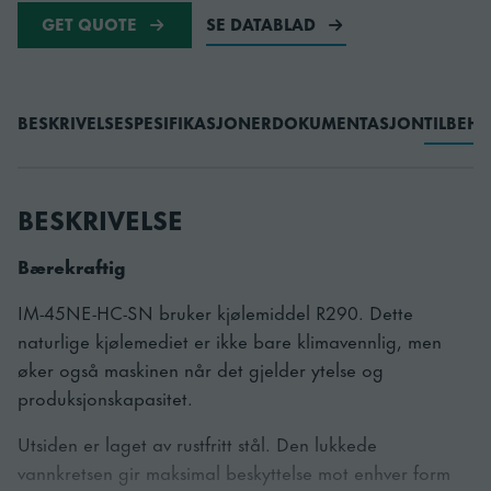
GET QUOTE
SE DATABLAD
BESKRIVELSE
SPESIFIKASJONER
DOKUMENTASJON
TILBEH
BESKRIVELSE
Bærekraftig
IM-45NE-HC-SN bruker kjølemiddel R290. Dette
naturlige kjølemediet er ikke bare klimavennlig, men
øker også maskinen når det gjelder ytelse og
produksjonskapasitet.
Utsiden er laget av rustfritt stål. Den lukkede
vannkretsen gir maksimal beskyttelse mot enhver form