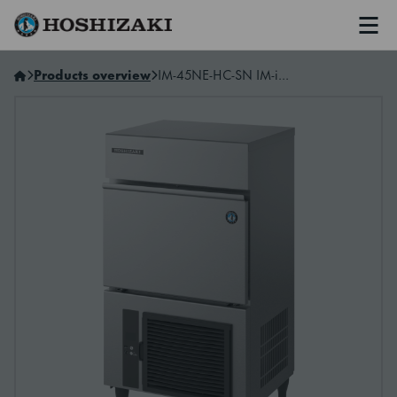
Men
Hoshizaki Norway
Products overview
IM-45NE-HC-SN IM-ismaskin med innebygget binge og HC