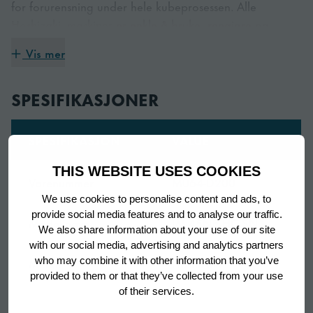
for forurensning under hele kubeprosessen. Alle
Hoshizaki -maskiner er enkle å bruke, rengjøre og
vedlikeholde.
Vis mer
SPESIFIKASJONER
Unik teknologi
En dedikert stråle med ferskvann injiseres i hver av de
SPESIFIKASJON
VALUE
lukkede cellene. Overflødig vann forlater den lukkede
cellen gjennom et sett med utløp. Celleveggene
THIS WEBSITE USES COOKIES
Varenummer
M064-D200
blokkerer frysevannets ekspansjon fra alle sider mens de
We use cookies to personalise content and ads, to
når ned til -30 ° C under terningsprosessen. Takket være
provide social media features and to analyse our traffic.
de automatiske skyllesyklusene elimineres urenheter som
Modellnavn
IM-45NE-HC-SN
We also share information about your use of our site
mineraler fra vannet, noe som resulterer i den reneste
with our social media, advertising and analytics partners
isen mulig mens maskinen er beskyttet mot forkalkning
Merke
Hoshizaki
who may combine it with other information that you’ve
og mineraloppbygging.
provided to them or that they’ve collected from your use
of their services.
Produktkonfigurasjon
Innebygd binge