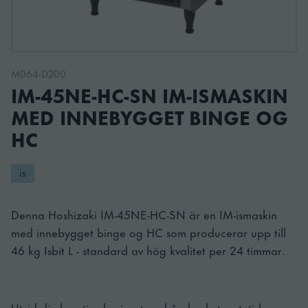
M064-D200
IM-45NE-HC-SN IM-ISMASKIN
MED INNEBYGGET BINGE OG
HC
is
Denna Hoshizaki IM-45NE-HC-SN är en IM-ismaskin
med innebygget binge og HC som producerar upp till
46 kg Isbit L - standard av hög kvalitet per 24 timmar.
Utvid din kreative horisont og håndverkets estetiske