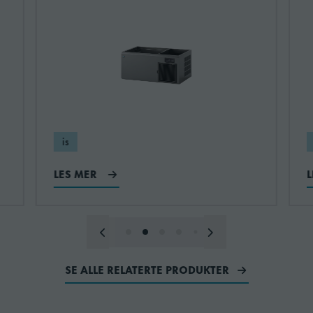
Omgivelsestemperatur
40 °C
(maksimalt)
Omgivelsestemperatur
1 °C
(minimum)
Spenningområde
±6%
(Nominell spenning)
is
LES MER
Vannforsyningstrykk
0.8MPa (8bar)
(maksimum)
Vannforsyningstrykk
0.07MPa
(minimum)
(0.7bar)
SE ALLE RELATERTE PRODUKTER
Vannforsyningstemperatur
35 °C