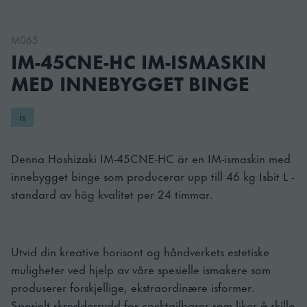
M065
IM-45CNE-HC IM-ISMASKIN
MED INNEBYGGET BINGE
is
Denna Hoshizaki IM-45CNE-HC är en IM-ismaskin med
innebygget binge som producerar upp till 46 kg Isbit L -
standard av hög kvalitet per 24 timmar.
Utvid din kreative horisont og håndverkets estetiske
muligheter ved hjelp av våre spesielle ismakere som
produserer forskjellige, ekstraordinære isformer.
Spesielt skreddersydd for cocktailbarer som liker å skille