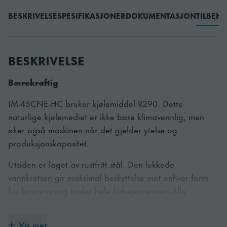
BESKRIVELSE
SPESIFIKASJONER
DOKUMENTASJON
TILBEH
BESKRIVELSE
Bærekraftig
IM-45CNE-HC bruker kjølemiddel R290. Dette
naturlige kjølemediet er ikke bare klimavennlig, men
øker også maskinen når det gjelder ytelse og
produksjonskapasitet.
Utsiden er laget av rustfritt stål. Den lukkede
vannkretsen gir maksimal beskyttelse mot enhver form
for forurensning under hele kubeprosessen. Alle
Hoshizaki -maskiner er enkle å bruke, rengjøre og
vedlikeholde.
Vis mer