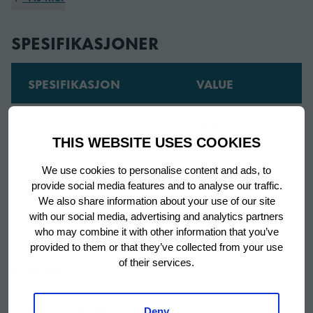
SPESIFIKASJONER
Unik teknologi
En dedikert stråle med ferskvann injiseres i hver av de
SPESIFIKASJON
VALUE
lukkede cellene. Overflødig vann forlater den lukkede
cellen gjennom et sett med utløp. Celleveggene
Varenummer
M065
blokkerer frysevannets ekspansjon fra alle sider mens de
THIS WEBSITE USES COOKIES
når ned til -30 ° C under terningsprosessen. Takket være
de automatiske skyllesyklusene elimineres urenheter som
Modellnavn
IM-45CNE-HC
We use cookies to personalise content and ads, to
mineraler fra vannet, noe som resulterer i den reneste
provide social media features and to analyse our traffic.
isen mulig mens maskinen er beskyttet mot forkalkning
We also share information about your use of our site
Merke
Hoshizaki
og mineraloppbygging.
with our social media, advertising and analytics partners
who may combine it with other information that you’ve
Produktkonfigurasjon
Innebygd binge
provided to them or that they’ve collected from your use
of their services.
Vis mer
Smart design
Garanti periode
2 år
Som alle Hoshizaki Ice -produsenter er IM-45CNE-HC
Deny