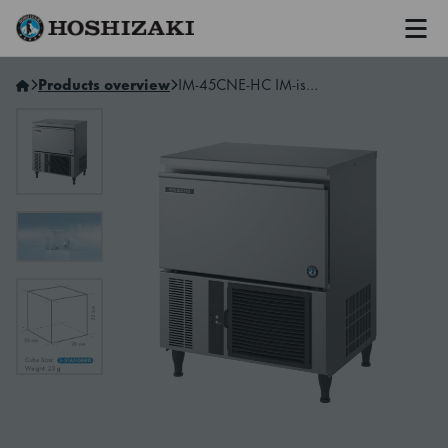
Men
Hoshizaki Norway
Products overview
IM-45CNE-HC IM-ismaskin med innebygget binge