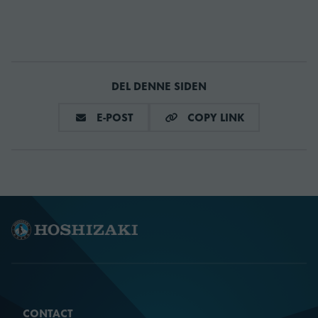
Elektrisk tilkobling
1/220 - 240V/50Hz
Kjølesystem
Vannkjølt
DEL DENNE SIDEN
Isetype
Isbit XS - 21
DEL VIA E-MAIL
COPY LINK
E-POST
COPY LINK
Isproduksjon
215
Vannforbruk -
0.97
Luftkjølte ismaskiner
F-1025-52S, F-650-
Tilsvarende binge(r)
42S, F-650-44S, F-
950-48S
CONTACT