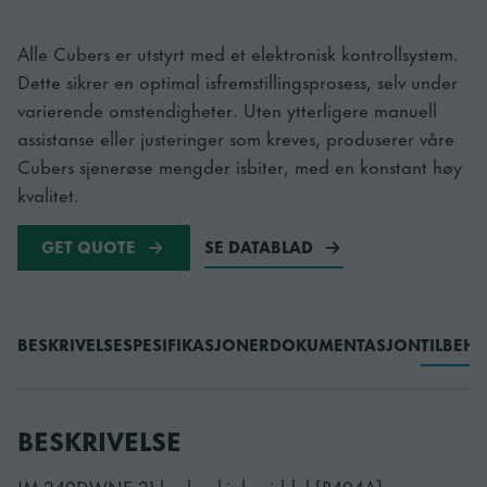
Alle Cubers er utstyrt med et elektronisk kontrollsystem.
Dette sikrer en optimal isfremstillingsprosess, selv under
varierende omstendigheter. Uten ytterligere manuell
assistanse eller justeringer som kreves, produserer våre
Cubers sjenerøse mengder isbiter, med en konstant høy
kvalitet.
GET QUOTE
SE DATABLAD
BESKRIVELSE
SPESIFIKASJONER
DOKUMENTASJON
TILBEH
BESKRIVELSE
IM-240DWNE-21 bruker kjølemiddel [R404A].