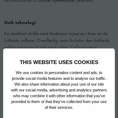
Unik teknologi
En dedikert stråle med ferskvann injiseres i hver av de
lukkede cellene. Overflødig vann forlater den lukkede
cellen gjennom et sett med utløp. Celleveggene
blokkerer frysevannets ekspansjon fra alle sider mens de
når ned til -30 ° C under terningsprosessen. Takket være
THIS WEBSITE USES COOKIES
de automatiske skyllesyklusene elimineres urenheter som
Vis mer
We use cookies to personalise content and ads, to
mineraler fra vannet, noe som resulterer i den reneste
provide social media features and to analyse our traffic.
isen mulig mens maskinen er beskyttet mot forkalkning
We also share information about your use of our site
og mineraloppbygging.
SPESIFIKASJONER
with our social media, advertising and analytics partners
who may combine it with other information that you’ve
provided to them or that they’ve collected from your use
SPESIFIKASJON
VALUE
of their services.
Smart design