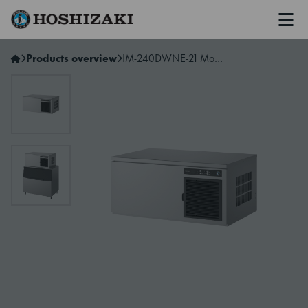
Men
Hoshizaki Norway
Products overview
IM-240DWNE-21 Modulær IM-ismaskin, som kan stables