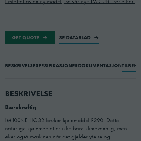
Erstattet av en ny modell, se vår nye IM CUBE-serie her.
GET QUOTE
SE DATABLAD
BESKRIVELSE
SPESIFIKASJONER
DOKUMENTASJON
TILBEH
BESKRIVELSE
Bærekraftig
IM-100NE-HC-32 bruker kjølemiddel R290. Dette
naturlige kjølemediet er ikke bare klimavennlig, men
øker også maskinen når det gjelder ytelse og