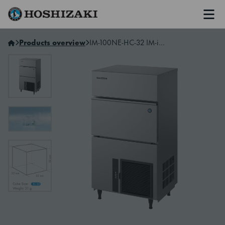
Men
Hoshizaki Norway
Products overview
IM-100NE-HC-32 IM-ismaskin med innebygget binge