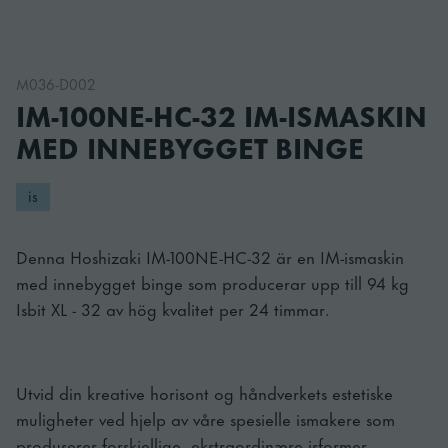
M036-D002
IM-100NE-HC-32 IM-ISMASKIN
MED INNEBYGGET BINGE
is
Denna Hoshizaki IM-100NE-HC-32 är en IM-ismaskin
med innebygget binge som producerar upp till 94 kg
Isbit XL - 32 av hög kvalitet per 24 timmar.
Utvid din kreative horisont og håndverkets estetiske
muligheter ved hjelp av våre spesielle ismakere som
produserer forskjellige, ekstraordinære isformer.