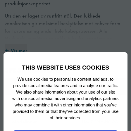
produksjonskapasitet.
Utsiden er laget av rustfritt stål. Den lukkede
vannkretsen gir maksimal beskyttelse mot enhver form
for forurensning under hele kubeprosessen. Alle
Hoshizaki -maskiner er enkle å bruke, rengjøre og
vedlikeholde.
Vis mer
SPESIFIKASJONER
THIS WEBSITE USES COOKIES
Unik teknologi
We use cookies to personalise content and ads, to
En dedikert stråle med ferskvann injiseres i hver av de
SPESIFIKASJON
VALUE
provide social media features and to analyse our traffic.
lukkede cellene. Overflødig vann forlater den lukkede
We also share information about your use of our site
cellen gjennom et sett med utløp. Celleveggene
with our social media, advertising and analytics partners
Varenummer
M036-D002
blokkerer frysevannets ekspansjon fra alle sider mens de
who may combine it with other information that you’ve
provided to them or that they’ve collected from your use
når ned til -30 ° C under terningsprosessen. Takket være
of their services.
de automatiske skyllesyklusene elimineres urenheter som
Modellnavn
IM-100NE-HC-32
mineraler fra vannet, noe som resulterer i den reneste