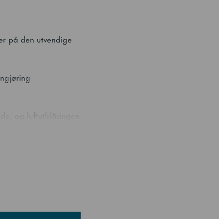
er på den utvendige
ngjøring
ide, og luftutblåsingen