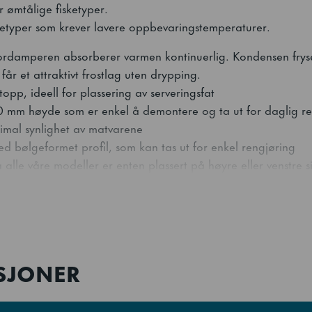
 ømtålige fisketyper.
ketyper som krever lavere oppbevaringstemperaturer.
ordamperen absorberer varmen kontinuerlig. Kondensen frys
 får et attraktivt frostlag uten drypping.
r topp, ideell for plassering av serveringsfat
 mm høyde som er enkel å demontere og ta ut for daglig re
timal synlighet av matvarene
ed bølgeformet profil, som kan tas ut for enkel rengjøring
lle våre modeller er enten plassert på høyre eller venstre s
 vekk fra operatøren.
ASJONER