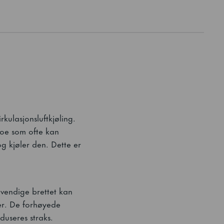
rkulasjonsluftkjøling.
noe som ofte kan
og kjøler den. Dette er
nvendige brettet kan
per. De forhøyede
duseres straks.