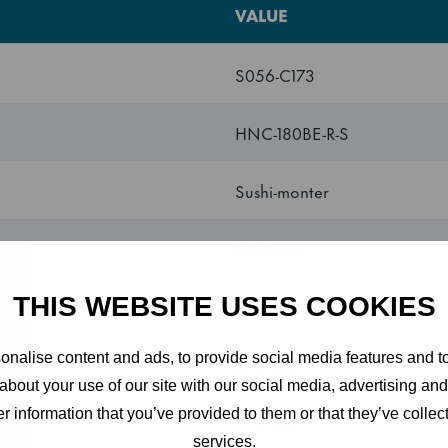
VALUE
S056-C173
HNC-180BE-R-S
Sushi-monter
1800 mm
THIS WEBSITE USES COOKIES
345 mm
nalise content and ads, to provide social media features and to
270 mm
about your use of our site with our social media, advertising an
r information that you’ve provided to them or that they’ve collect
0.15 kW
services.