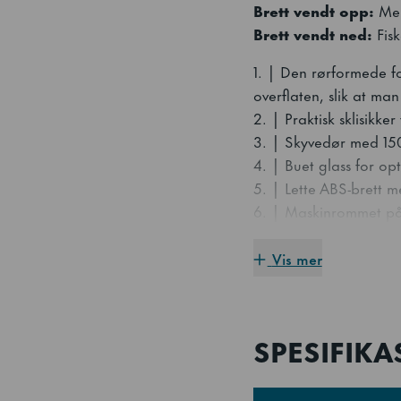
Brett vendt opp:
Mer
Brett vendt ned:
Fis
1. | Den rørformede f
overflaten, slik at man
2. | Praktisk sklisikke
3. | Skyvedør med 150
4. | Buet glass for op
5. | Lette ABS-brett m
6. | Maskinrommet på a
er plassert på sidene,
Vis mer
SPESIFIK