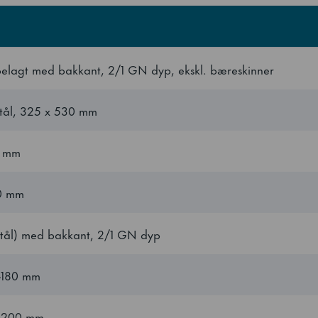
belagt med bakkant, 2/1 GN dyp, ekskl. bæreskinner
t stål, 325 x 530 mm
0 mm
00 mm
t stål) med bakkant, 2/1 GN dyp
0-180 mm
5-200 mm