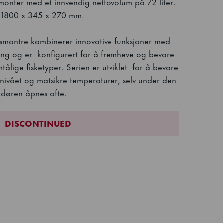
onter med et innvendig nettovolum på 72 liter.
r 1800 x 345 x 270 mm.
ingsmontre kombinerer innovative funksjoner med
ng og er konfigurert for å fremheve og bevare
mtålige fisketyper. Serien er utviklet for å bevare
snivået og matsikre temperaturer, selv under den
r døren åpnes ofte.
DISCONTINUED