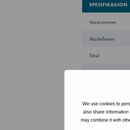
SPESIFIKASJON
Varenummer
Modellnavn
Tittel
Bredde
Dybde
We use cookies to perso
Høyde
also share information 
may combine it with othe
Strømforbruk