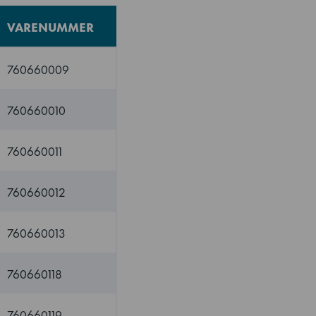
VARENUMMER
760660009
760660010
760660011
760660012
760660013
760660118
760660119