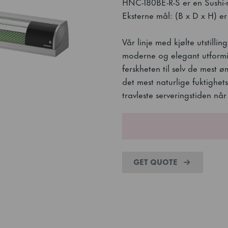
HNC-180BE-R-S er en Sushi-m
Eksterne mål: (B x D x H) e
Vår linje med kjølte utstill
moderne og elegant utformi
ferskheten til selv de mest ø
det mest naturlige fuktighet
travleste serveringstiden nå
GET QUOTE