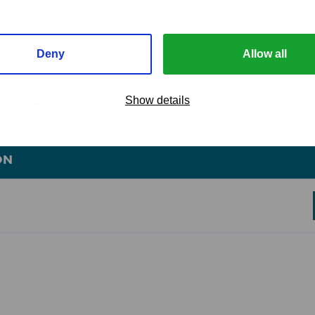
60 kg
Deny
Allow all
42 kg
TASJON
Show details
1/220 - 240V/50Hz
72 l
ON
200 kg
R134a
S056-C173