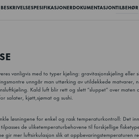
BESKRIVELSE
SPESIFIKASJONER
DOKUMENTASJON
TILBEHØR
SE
eres vanligvis med to typer kjøling: gravitasjonskjøling eller si
lingsmontre unngår man uttørking av utildekkede matvarer, 
luftkjøling. Kald luft blir rett og slett “sluppet” over maten 
for salater, kjøtt,sjømat og sushi.
kle løsningene for enkel og rask temperaturkontroll: Det in
tilpasses de uliketemperaturbehovene til forskjellige fiskety
e gir mer luftsirkulasjon slik at oppbevaringstemperaturen re