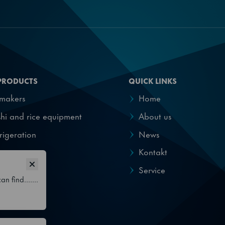
PRODUCTS
QUICK LINKS
emakers
Home
hi and rice equipment
About us
rigeration
News
pensers
Kontakt
Service
n find.......