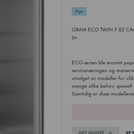
Frys
GRAM ECO TWIN F 82 CAG C
Ltr.
ECO-serien ble enormt popu
servicenæringen og matservi
utvalget av modeller for ul
mange ulike behov, spesielt 
Samtidig er disse modellene 
GET QUOTE
SE 