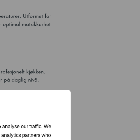
peraturer. Utformet for
r optimal matsikkerhet
profesjonelt kjøkken.
r på daglig nivå.
) når kompressoren
 analyse our traffic. We
d analytics partners who