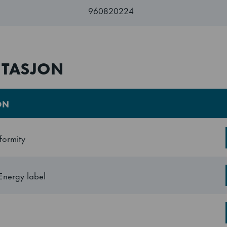
960820224
TASJON
ON
formity
Energy label