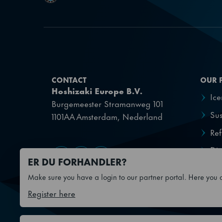
CONTACT
OUR 
Hoshizaki Europe B.V.
Ic
Burgemeester Stramanweg 101
Sus
1101AA Amsterdam, Nederland
Ref
Dis
Gå til Facebook
Gå til YouTube
Gå til LinkedIn
ER DU FORHANDLER?
Make sure you have a login to our partner portal. Here you ca
Register here