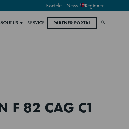
Kontakt
News
Regioner
ABOUT US
SERVICE
PARTNER PORTAL
Søk
N F 82 CAG C1