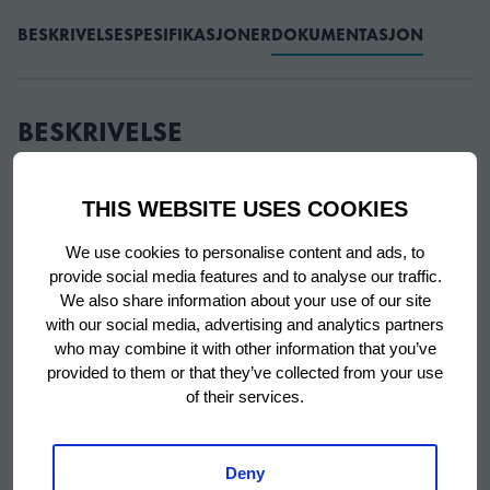
BESKRIVELSE
SPESIFIKASJONER
DOKUMENTASJON
BESKRIVELSE
MATVARESIKKERHET
THIS WEBSITE USES COOKIES
Det effektive luftsirkulasjonssystemet bidrar til å
opprettholde perfekte lagringstemperaturer. Utformet
We use cookies to personalise content and ads, to
for å gjenopprette temperaturen raskt etter at en dør
provide social media features and to analyse our traffic.
We also share information about your use of our site
har vært åpnet. Temperaturer for optimal matsikkerhet
with our social media, advertising and analytics partners
opprettholdes for klimaklasse 5.
who may combine it with other information that you’ve
provided to them or that they’ve collected from your use
of their services.
LAVE DRIFTSKOSTNADER
Sporing og kontroll av levetidskostnader for utstyr er
Deny
Vis mer