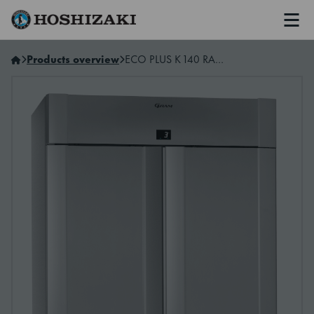
Men
Hoshizaki Norway
Products overview
ECO PLUS K 140 RAG C1 8N 4CS