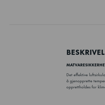
BESKRIVEL
MATVARESIKKERHE
Det effektive luftsirk
å gjenopprette temper
opprettholdes for klim