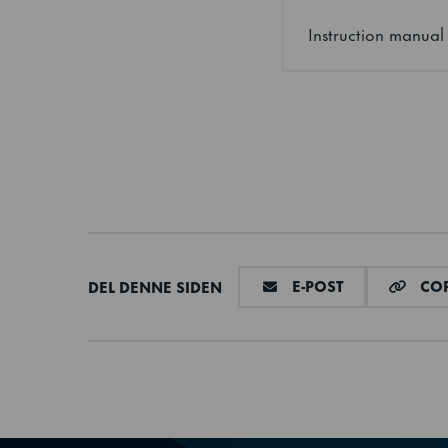
Utvendig
Instruction manual
Innvendig
Bruttovekt
Nettovekt
Isolasjon tykkelse
DEL VIA E-MAI
E-POST
COP
DEL DENNE SIDEN
Isolasjonstype
Netto nytteinnhold
Elektrisk tilkobling