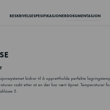
BESKRIVELSE
SPESIFIKASJONER
DOKUMENTASJON
SE
T
ulasjonssystemet bidrar til å opprettholde perfekte lagringstem
aturen raskt etter at en dør har vært åpnet. Temperaturer fo
aklasse 5.