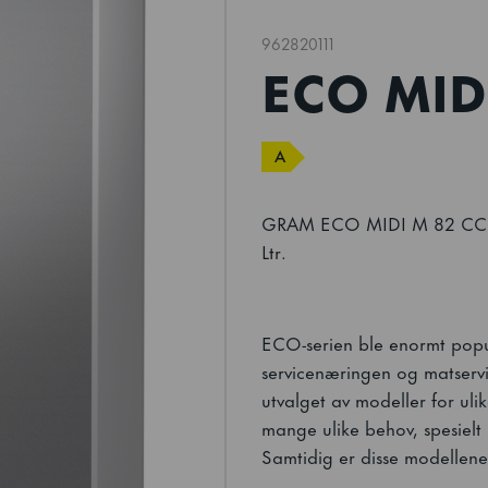
962820111
ECO MID
A
GRAM ECO MIDI M 82 CCG 4
Ltr.
ECO-serien ble enormt popu
servicenæringen og matservi
utvalget av modeller for ul
mange ulike behov, spesielt 
Samtidig er disse modellene 