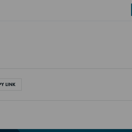
Nikkelfritt rustfritt stål
Rustfri
139 kg
139 kg
70 mm
L
COPY LINK
Y LINK
Cyclopentane
459 l
230V, 50Hz