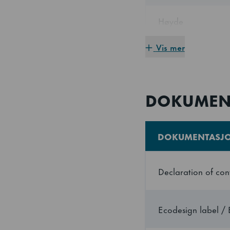
Høyde
Vis mer
Strømforbruk
Energieffektivitetsk
DOKUMEN
Energieffektiviteti
(EEI)
DOKUMENTASJ
Hyllestørrelse
Declaration of con
Klimaklasse
Ecodesign label / 
Max tilkoblingseffe