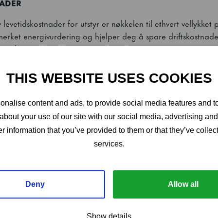
NADER
levetidskostnader for utstyr er nøkkelen til ethvert vellykket 
erket energivurdering og hjelper deg å spare driftskostnade
assen til ECO MIDI M 82 CCG 4S er A.
THIS WEBSITE USES COOKIES
nalise content and ads, to provide social media features and to
 et sunnere arbeidsmiljø, med lave støynivåer på ca. 45 dB(A
about your use of our site with our social media, advertising an
r information that you’ve provided to them or that they’ve collect
services.
GONOMISK DESIGN
 og de glatte overflatene sørger for rask og enkel rengjøri
Deny
Allow all
yden gir enkel tilgang for rengjøring . Innvendig bunn form
ASJONER
tentert pedaldøråpner. Samme åpner kan plasseres på venstre
Show details