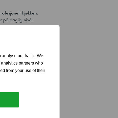
profesjonelt kjøkken.
r på daglig nivå.
 analyse our traffic. We
) når kompressoren
d analytics partners who
ed from your use of their
ng.. Selvlukkende dør
et som dryppanne for
 eller høyre side