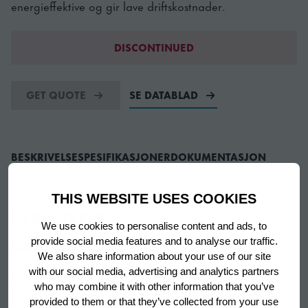
energieffektive og gir lave driftskostnader.
DISCONTINUED
GET QUOTE
SE DATABLAD
BESKRIVELSE
SPESIFIKASJONER
DOKUMENTASJON
THIS WEBSITE USES COOKIES
BESKRIVELSE
We use cookies to personalise content and ads, to
provide social media features and to analyse our traffic.
MATVARESIKKERHET
We also share information about your use of our site
with our social media, advertising and analytics partners
Det effektive luftsirkulasjonssystemet bidrar til å
who may combine it with other information that you’ve
opprettholde perfekte lagringstemperaturer. Utformet
provided to them or that they’ve collected from your use