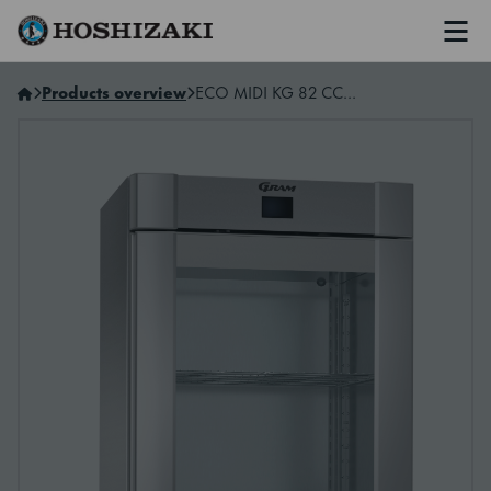
Men
Hoshizaki Norway
Products overview
ECO MIDI KG 82 CCF CO2 L2 4S K (29×71)