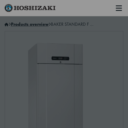
Men
Hoshizaki Norway
Products overview
BAKER STANDARD F 69 LFG L2 15B