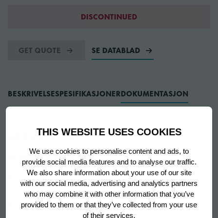
DISCONTINUED
GET QUOTE
SE DATABLAD
BESKRIVELSE
SPESIFIKASJONER
DOKUMENTASJON
THIS WEBSITE USES COOKIES
BESKRIVELSE
We use cookies to personalise content and ads, to
BEVARER KVALITETEN
provide social media features and to analyse our traffic.
We also share information about your use of our site
Både oppbevarings- og prosesskap leveres med
with our social media, advertising and analytics partners
innebygde funksjoner som bevarer kvaliteten til
who may combine it with other information that you’ve
bakeriproduktene dine til enhver tid
provided to them or that they’ve collected from your use
of their services.