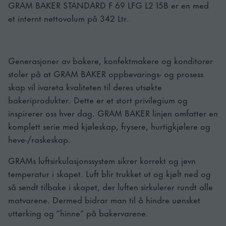
GRAM BAKER STANDARD F 69 LFG L2 15B er en med
et internt nettovolum på 342 Ltr.
Generasjoner av bakere, konfektmakere og konditorer
stoler på at GRAM BAKER oppbevarings- og prosess
skap vil ivareta kvaliteten til deres utsøkte
bakeriprodukter. Dette er et stort privilegium og
inspirerer oss hver dag. GRAM BAKER linjen omfatter en
komplett serie med kjøleskap, frysere, hurtigkjølere og
heve-/raskeskap.
GRAMs luftsirkulasjonssystem sikrer korrekt og jevn
temperatur i skapet. Luft blir trukket ut og kjølt ned og
så sendt tilbake i skapet, der luften sirkulerer rundt alle
matvarene. Dermed bidrar man til å hindre uønsket
uttørking og “hinne” på bakervarene.