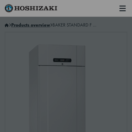
Men
Hoshizaki Norway
Products overview
BAKER STANDARD F 69 LFG L2 15A