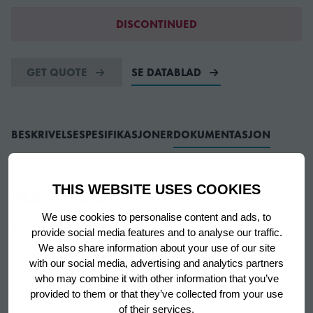
DISCONTINUED
GET QUOTE
SE DATABLAD
BESKRIVELSE
SPESIFIKASJONER
DOKUMENTASJON
THIS WEBSITE USES COOKIES
BESKRIVELSE
We use cookies to personalise content and ads, to
BEVARER KVALITETEN
provide social media features and to analyse our traffic.
We also share information about your use of our site
Både oppbevarings- og prosesskap leveres med
with our social media, advertising and analytics partners
innebygde funksjoner som bevarer kvaliteten til
who may combine it with other information that you’ve
bakeriproduktene dine til enhver tid
provided to them or that they’ve collected from your use
of their services.