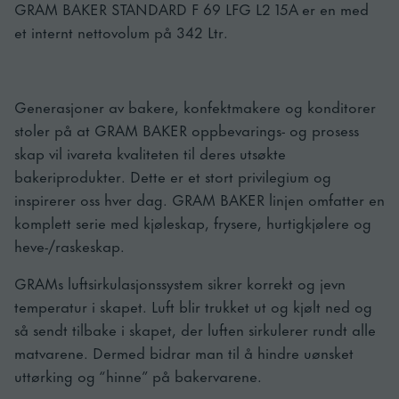
GRAM BAKER STANDARD F 69 LFG L2 15A er en med
et internt nettovolum på 342 Ltr.
Generasjoner av bakere, konfektmakere og konditorer
stoler på at GRAM BAKER oppbevarings- og prosess
skap vil ivareta kvaliteten til deres utsøkte
bakeriprodukter. Dette er et stort privilegium og
inspirerer oss hver dag. GRAM BAKER linjen omfatter en
komplett serie med kjøleskap, frysere, hurtigkjølere og
heve-/raskeskap.
GRAMs luftsirkulasjonssystem sikrer korrekt og jevn
temperatur i skapet. Luft blir trukket ut og kjølt ned og
så sendt tilbake i skapet, der luften sirkulerer rundt alle
matvarene. Dermed bidrar man til å hindre uønsket
uttørking og “hinne” på bakervarene.