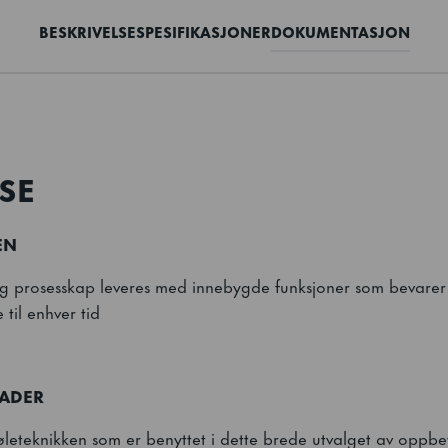
BESKRIVELSE
SPESIFIKASJONER
DOKUMENTASJON
SE
EN
 prosesskap leveres med innebygde funksjoner som bevarer kv
 til enhver tid
NADER
jøleteknikken som er benyttet i dette brede utvalget av oppb