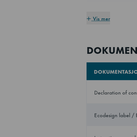
Dybde
Vis mer
Høyde
Energieffektivitetsk
DOKUMEN
Klimaklasse
DOKUMENTASJ
Utvendig
Declaration of con
Innvendig
Ecodesign label / 
Bruttovekt
Nettovekt