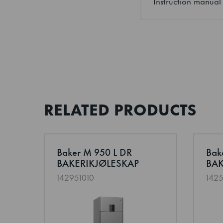
Instruction manual
Isolasjon tykkelse
Isolasjonstype
Ben / Hjul
RELATED PRODUCTS
Netto nytteinnhold
Elektrisk tilkobling
Baker M 950 L DR
Bak
Les mer om Baker M 950 L DR BAKERIKJØL
Les 
BAKERIKJØLESKAP
BAK
Lydnivå
142951010
1425
Temperaturområd