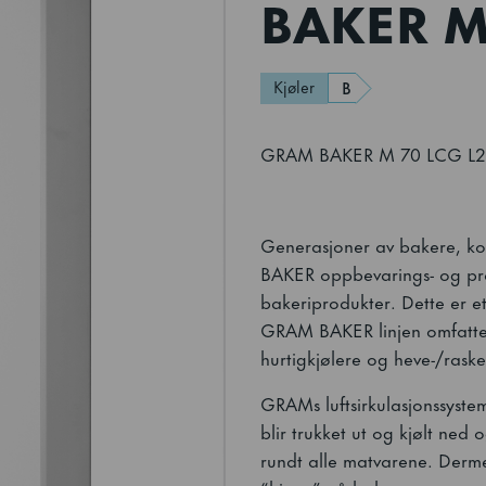
BAKER M
Kjøler
B
GRAM BAKER M 70 LCG L2 25
Generasjoner av bakere, ko
BAKER oppbevarings- og prose
bakeriprodukter. Dette er et
GRAM BAKER linjen omfatter 
hurtigkjølere og heve-/rask
GRAMs luftsirkulasjonssystem
blir trukket ut og kjølt ned o
rundt alle matvarene. Derme