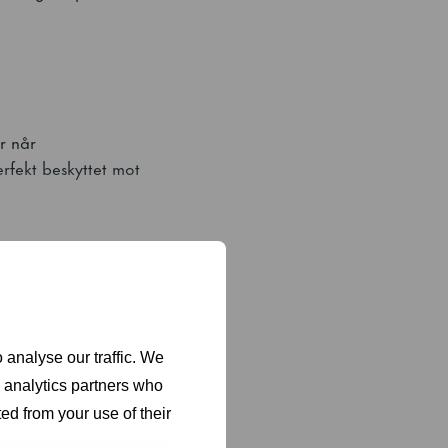
r når
rfekt beskyttet mot
ap, opptiningsskap.
ig som fryser,
 analyse our traffic. We
d analytics partners who
ed from your use of their