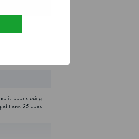
 Skapet oppfyller
matic door closing
pid thaw, 25 pairs