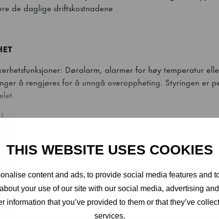
ere de daglige driftskostnadene
HET
kkerhetsfunksjoner: Døralarm, alarmer for høy temperatur elle
enger å rengjøres for å unngå overoppheting. Styringen er pe
elet.
L
tigkjøle-/fryseskap, oppbevaringsfryser, oppbevaringskjølesk
tørrkjølefunksjon. GA kan ut fra behov også brukes kontinuerl
THIS WEBSITE USES COOKIES
ap
nalise content and ads, to provide social media features and to
ASJONER
about your use of our site with our social media, advertising an
KERE
r information that you’ve provided to them or that they’ve collect
services.