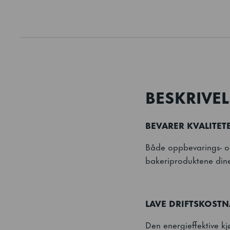
BESKRIVEL
BEVARER KVALITET
Både oppbevarings- og
bakeriproduktene dine
LAVE DRIFTSKOST
Den energieffektive k