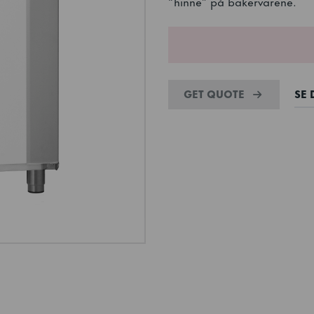
“hinne” på bakervarene.
GET QUOTE
SE 