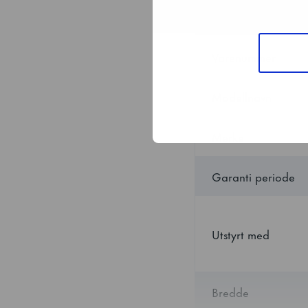
GRAM BAKER-serien har 
SPESIFIKASJON
standard størrelser på
Varenummer
Modellnavn
Merke
Garanti periode
Utstyrt med
Bredde