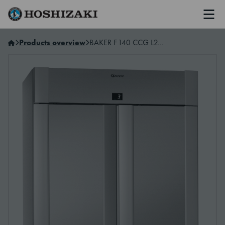
Men
Hoshizaki Norway
Products overview
BAKER F 140 CCG L2 50A