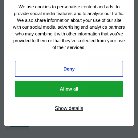
Equipped with
Vis mer
størrelser på bakerbrettet, og bæreskinnene kan
We use cookies to personalise content and ads, to
right and left hand
plasseres individuelt.
provide social media features and to analyse our traffic.
hinged door with
We also share information about your use of our site
DOKUMENTASJON
lock, self closing
with our social media, advertising and analytics partners
Utstyrt med
doors and pedal
who may combine it with other information that you’ve
provided to them or that they’ve collected from your use
DOKUMENTASJON
door openers, LED
of their services.
light, 50 pairs of
adjustable
LAST
Declaration of conformity
trayslides, legs.
NED
Deny
Bredde
1400 mm
Allow all
Ecodesign label / Energy
LAST
NED
label
Dybde
905 mm
Show details
Høyde
2125 mm
LAST
Vis mer
Instruction manual
NED
Energieffektivitetsklasse
D