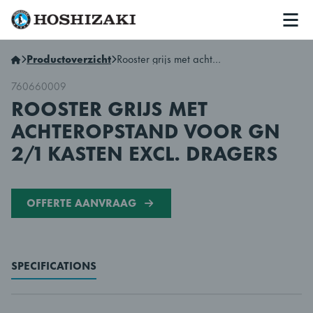
Men
Hoshizaki Netherlands
Productoverzicht
Rooster grijs met achteropstand voor GN 2/1 kasten excl. dragers
760660009
ROOSTER GRIJS MET
ACHTEROPSTAND VOOR GN
2/1 KASTEN EXCL. DRAGERS
OFFERTE AANVRAAG
SPECIFICATIONS