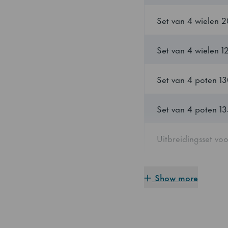
Set van 4 wielen 
Hoogte (verpakt)
Set van 4 wielen 
Volume (verpakt)
Set van 4 poten 1
Aantal planken
Set van 4 poten 1
Aantal planken pe
sectie
Uitbreidingsset vo
Roosterformaat
Deursectie
Show more
Minimale
koelcapaciteit voor
Ladenset van 2 x 1
en M-kasten bij −1
Ladenset van 3 x 1