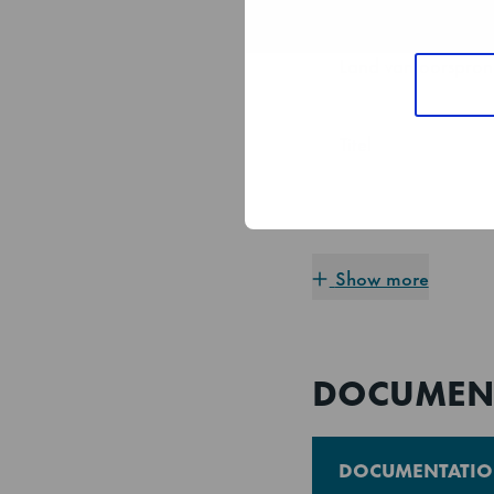
Soft Closing Lade 
Land van oorspro
Verschillende werkb
Verhoogde bodyh
Titel
Mogelijkheid om de
accessoire)
Toebehoren
inbegrepen
Show more
Voorzien van
DOCUMEN
Let op
DOCUMENTATI