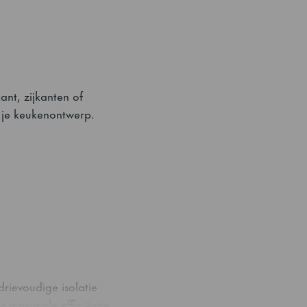
nt, zijkanten of
in je keukenontwerp.
rievoudige isolatie
r maximale efficiëntie.