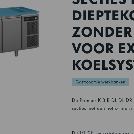
DIEPTEK
ZONDER
VOOR E
KOELSY
Gastronomie werkbanken
De Premier K 3 B DL DL DR
secties met een netto intern
Dit 1/1 GN werkstation op p