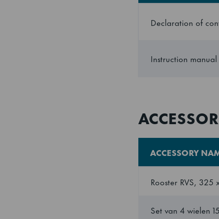
Breedte
Declaration of con
Breedte (verpakt)
Instruction manual
Diepte
Diepte (verpakt)
ACCESSOR
Hoogte
ACCESSORY NA
Hoogte inclusief p
(minimum)
Rooster RVS, 325
Hoogte inclusief p
Set van 4 wielen 
(maximum)