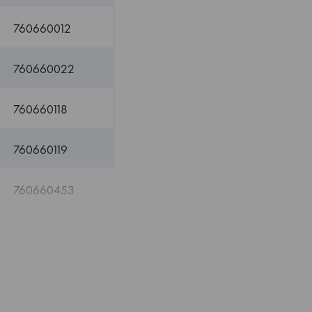
760660012
760660022
760660118
760660119
760660453
760660482
760660483
760660484