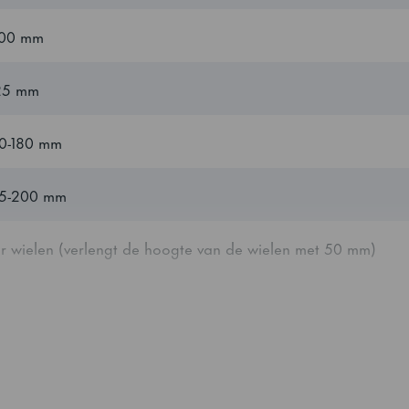
200 mm
985 mm
125 mm
1.48 m³
30-180 mm
6
35-200 mm
r
2
or wielen (verlengt de hoogte van de wielen met 50 mm)
1/1 GN diep
 K-
350 W
/2 lade
0 °C
/3 lade