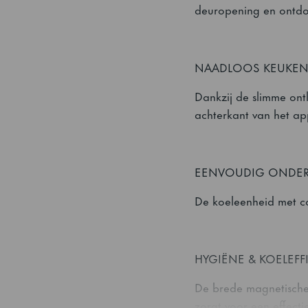
deuropening en ontdo
NAADLOOS KEUKE
Dankzij de slimme ont
achterkant van het ap
EENVOUDIG ONDE
De koeleenheid met c
HYGIËNE & KOELEFF
De brede magnetische 
zorgt voor een effecti