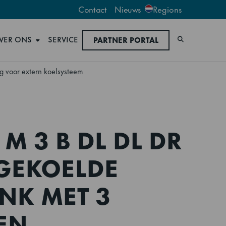
Contact
Nieuws
Regions
VER ONS
SERVICE
PARTNER PORTAL
Zoeken
 voor extern koelsysteem
M 3 B DL DL DR
 GEKOELDE
NK MET 3
 EN