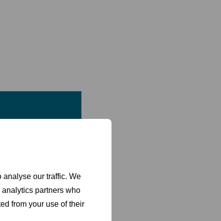
ntel geleiders, laden
olledige Breedte.
eukenroutine. Kies uit
 laden, poten/wielen,
 analyse our traffic. We
d analytics partners who
ed from your use of their