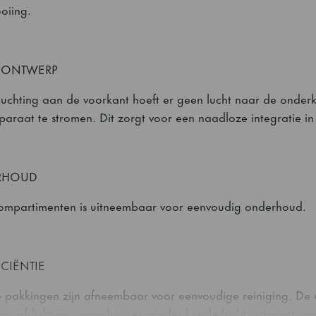
oiing.
NONTWERP
luchting aan de voorkant hoeft er geen lucht naar de onderka
paraat te stromen. Dit zorgt voor een naadloze integratie 
RHOUD
ompartimenten is uitneembaar voor eenvoudig onderhoud.
ICIËNTIE
pakkingen zijn afneembaar voor eenvoudige reiniging. De d
eve afdichting, waardoor er minder koude lucht ontsnapt voo