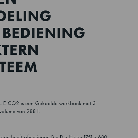
OELING
 BEDIENING
XTERN
STEEM
 L E CO2 is een Gekoelde werkbank met 3
 volume van 288 l.
oten heeft afmetingen B x D x H van 1751 x 680