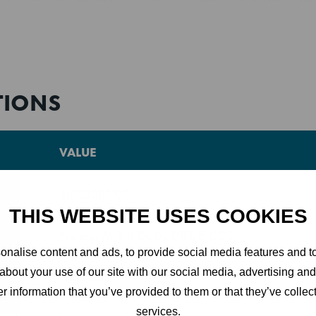
TWERP
TIONS
 voorzien van ergonomische ontwerpkenmerken, zoals antika
a lange telescopische ladegeleiders en handgrepen over de v
VALUE
312030112102
n kun je de werkplek kiezen die past bij jouw individuele k
THIS WEBSITE USES COOKIES
t werkbladen met verschillende combinaties van , deuren,
Premier M 3 B DL DL DR L E CO2
n accessoires.
nalise content and ads, to provide social media features and to
about your use of our site with our social media, advertising an
Hoshizaki
r information that you’ve provided to them or that they’ve collect
services.
1 jaar op onderdelen