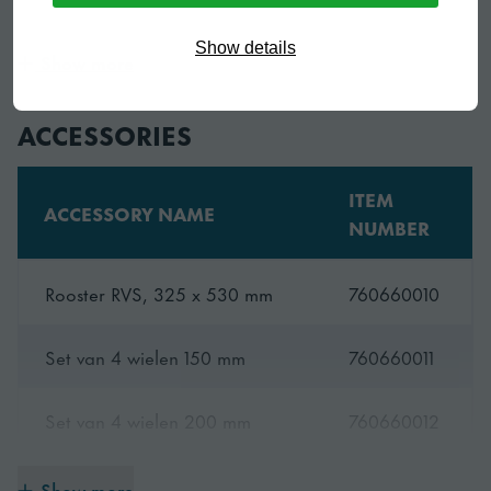
Voorzien van
deursecties, 4 RvS
Show details
roosters incl. dragers
Show more
Instruction manual
DOWNLOAD
Nikkel VREIJ VAN NIKKEL
Breedte
1751 mm
Gemaakt van nikkelvrij roestvrijstaal – geen kans op
ACCESSORIES
allergische reacties
Breedte (verpakt)
1783 mm
ITEM
ACCESSORY NAME
NUMBER
Diepte
680 mm
ERGONOMISCH EN PRAKTISCH DESIGN
Kantelvrije roosters en ladenstop tegen uittrekken
Rooster RVS, 325 x 530 mm
760660010
Diepte (verpakt)
710 mm
Extra lange telescooprails op lades – GN-trays
Set van 4 wielen 150 mm
760660011
kunnen er in- en uitgetild worden zonder te kantelen
Hoogte
900 mm
Set van 4 wielen 200 mm
760660012
Hoogte (verpakt)
1079 mm
Set van 4 wielen 125 mm
760660022
Show more