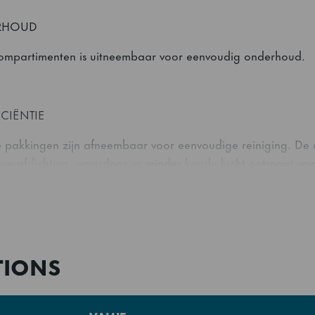
RHOUD
ompartimenten is uitneembaar voor eenvoudig onderhoud.
ICIËNTIE
pakkingen zijn afneembaar voor eenvoudige reiniging. De d
eve afdichting, waardoor er minder koude lucht ontsnapt voo
TWERP
TIONS
 voorzien van ergonomische ontwerpkenmerken, zoals antika
a lange telescopische ladegeleiders en handgrepen over de v