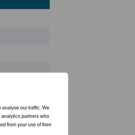
eukenroutine. Kies uit
 laden, poten/wielen,
 analyse our traffic. We
d analytics partners who
eidingsset (optioneel
ed from your use of their