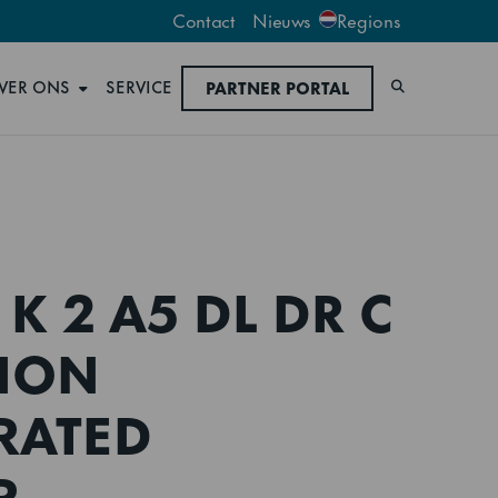
Contact
Nieuws
Regions
VER ONS
SERVICE
PARTNER PORTAL
Zoeken
K 2 A5 DL DR C
TION
RATED
R