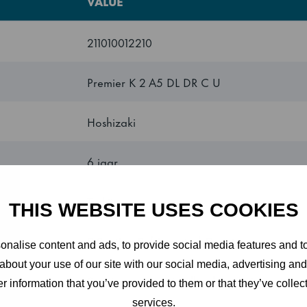
VALUE
211010012210
n kun je de werkplek kiezen die past bij jouw individuele k
t werkbladen met verschillende combinaties van , deuren,
Premier K 2 A5 DL DR C U
n accessoires.
Hoshizaki
6 jaar
(optioneel)
ng
Turkije
THIS WEBSITE USES COOKIES
ladopties of isolatieplaat
oogte van 750mm
2-Section Refrigerated Counter
nalise content and ads, to provide social media features and to
about your use of our site with our social media, advertising an
 hoogte van de wielen met 50 mm te vergroten met wieluitbr
repen
2 grijze roosters in elke deursectie
r information that you’ve provided to them or that they’ve collect
services.