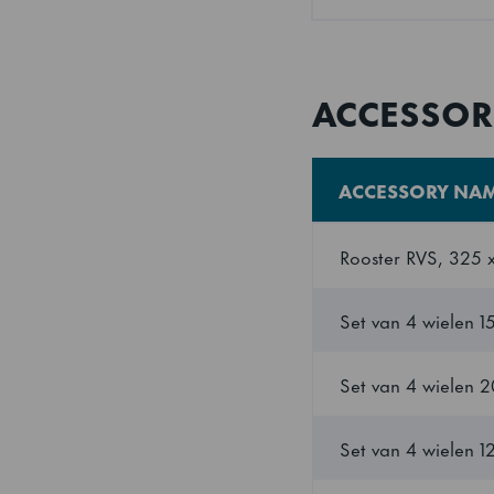
Volume (verpakt)
Energie verbruik
ACCESSOR
Energie-efficiëntiek
ACCESSORY NA
Standaard energie
efficiëntieklasse
Rooster RVS, 325
Energie-efficiëntie
Set van 4 wielen 
Aantal planken
Set van 4 wielen 
Aantal planken per
Set van 4 wielen 
Roosterformaat