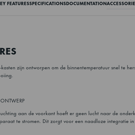
EY FEATURES
SPECIFICATIONS
DOCUMENTATION
ACCESSORI
RES
kasten zijn ontworpen om de binnentemperatuur snel te hers
oiing.
NONTWERP
luchting aan de voorkant hoeft er geen lucht naar de onderka
paraat te stromen. Dit zorgt voor een naadloze integratie 