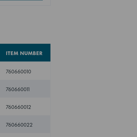
ITEM NUMBER
760660010
760660011
760660012
760660022