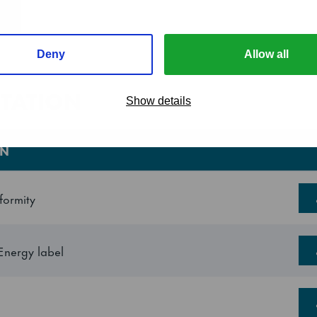
Vlak gesloten RvS werkblad, 2 deursecties, 
incl. dragers
Deny
Allow all
1314 mm
TATION
Show details
1340 mm
ON
700 mm
730 mm
formity
954.2 mm
Energy label
1153 mm