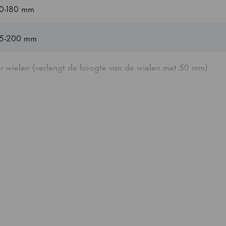
30-180 mm
+2/+12°C
35-200 mm
5
or wielen (verlengt de hoogte van de wielen met 50 mm)
115 W
RvS AISI 304
/2 lade
RvS AISI 304
/3 lade
112 kg
uks
100 kg
 x 530 mm