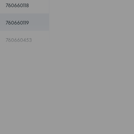
760660118
760660119
760660453
760660482
760660483
760660484
760660545
760660546