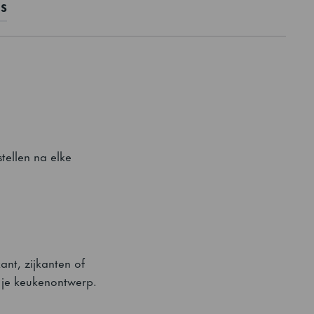
ES
tellen na elke
nt, zijkanten of
in je keukenontwerp.