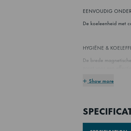
EENVOUDIG ONDE
De koeleenheid met c
HYGIËNE & KOELEFF
De brede magnetische 
zorgt voor een effecti
Show more
ERGONOMISCH ON
SPECIFICA
PREMIER-Counters zijn
met uittrekstop, extr