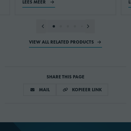
LEES MEER
Rooster grijs, 325 x 530 mm
760660546
Energie-efficiëntie-
13.9 EEI
index (EEI)
Werkblad vlak PREMIER 270
760660580
Aantal planken
4
Werkblad met 50mm
760660583
VIEW ALL RELATED PRODUCTS
opstaande rand PREMIER 270
Aantal planken
2
per sectie
Werkblad met 100mm
760660584
opstaande rand PREMIER 270
Roosterformaat
1/1 GN diep
SHARE THIS PAGE
Set van 4 poten 100-150 mm
760660700
Temperatuurbereik
+2/+12°C
DEEL VIA E-MAIL
KOPIEER LIN
MAIL
KOPIEER LINK
Klimaatklasse
5
Vermogen
115 W