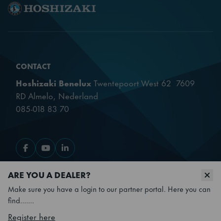
Uitwendig
RvS AISI 304
Interieur
RvS AISI 304
CONTACT
Bruto gewicht
112 kg
Hoshizaki Benelux
Twentepoort West 62 7609
RD Almelo, Nederland
Netto gewicht
100 kg
085-018 83 70
Isolatiedikte
60 mm
Ga naar Facebook
Ga naar Youtube
Ga naar LinkedIn
Isolatietype
Polyurethaan
ARE YOU A DEALER?
PRODUCTEN
Potens / Wielen
H = 130-180 mm (L)
Make sure you have a login to our partner portal. Here you can
find.......
SNELLE LINKS
Netto bruikbare
Register here
192 l