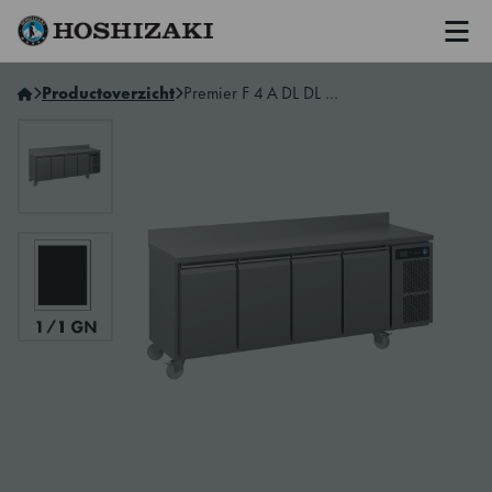
Men
Hoshizaki Netherlands
Productoverzicht
Premier F 4 A DL DL DL DR C U 4-Section Freezer Counter