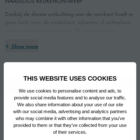
NAADLOOS KEUKENONTWERP
Dankzij de slimme ontluchting aan de voorkant hoeft er
geen lucht naar de onderkant, zijkanten of achterkant
van het apparaat te stromen. Dit zorgt voor een
naadloze integratie in je keukenontwerp.
Show more
EENVOUDIG ONDERHOUD
SPECIFICATIONS
De koeleenheid met compartimenten is uitneembaar
THIS WEBSITE USES COOKIES
SPECIFICATION
VALUE
voor eenvoudig onderhoud.
We use cookies to personalise content and ads, to
provide social media features and to analyse our traffic.
Artikelnummer
413001112210
We also share information about your use of our site
HYGIËNE & KOELEFFICIËNTIE
with our social media, advertising and analytics partners
who may combine it with other information that you’ve
Premier F 4 A DL DL DL
De brede magnetische pakkingen zijn afneembaar voor
Modelnaam
provided to them or that they’ve collected from your use
DR C U
eenvoudige reiniging. De drievoudige isolatie zorgt
of their services.