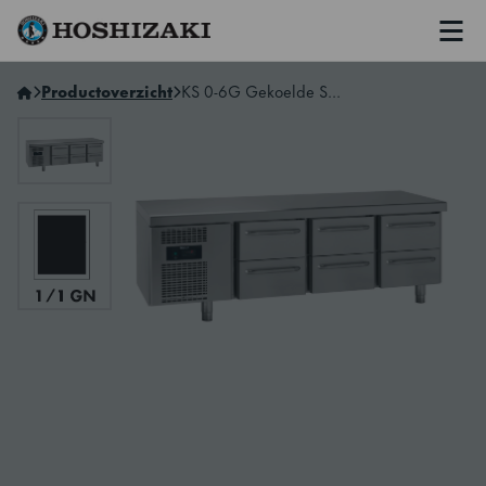
Men
Hoshizaki Netherlands
Productoverzicht
KS 0-6G Gekoelde Snack werkbank, 3 secties