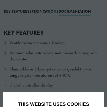
KEY FEATURES
SPECIFICATIONS
DOCUMENTATION
KEY FEATURES
Ventilatorondersteunde koeling
Automatische ontdooiing met herverdamping van
dooiwater
Klimaatklasse 5 koelsysteem dat geschikt is voor
omgevingstemperaturen tot +40°C
Digital controller display
Optical and acoustic alarms
THIS WEBSITE USES COOKIES
Buiten- en binnenkant van roestvrij staal