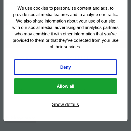
Show more
We use cookies to personalise content and ads, to
Verwijderbaar condensorfilter voor reiniging of
provide social media features and to analyse our traffic.
vervanging
SPECIFICATIONS
We also share information about your use of our site
with our social media, advertising and analytics partners
Laden met uittrekstop
who may combine it with other information that you’ve
SPECIFICATION
VALUE
provided to them or that they’ve collected from your use
Afneembare ladendichtingsrubbers voor
of their services.
gemakkelijke reiniging
Artikelnummer
871000101
Panvormige binnenbodem met afgeronde hoeken
Deny
om vloeistoffen op te vangen
Modelnaam
KS 0-6G
Allow all
Merk
Hoshizaki
Show details
Garantieperiode
3 jaar
Show more
Land van
Italië