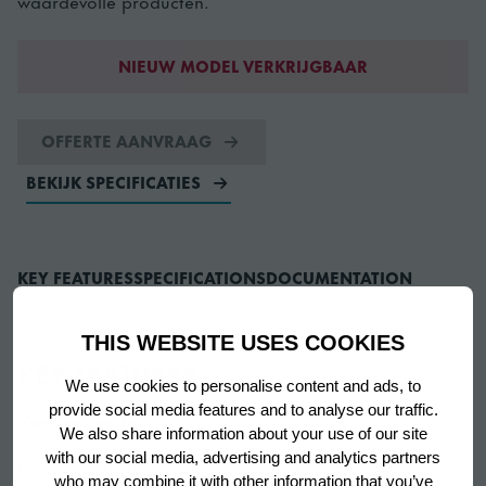
waardevolle producten.
NIEUW MODEL VERKRIJGBAAR
OFFERTE AANVRAAG
BEKIJK SPECIFICATIES
KEY FEATURES
SPECIFICATIONS
DOCUMENTATION
THIS WEBSITE USES COOKIES
KEY FEATURES
We use cookies to personalise content and ads, to
provide social media features and to analyse our traffic.
Voedsel veilig
We also share information about your use of our site
with our social media, advertising and analytics partners
Levensmiddelen worden behandeld in volledige
who may combine it with other information that you’ve