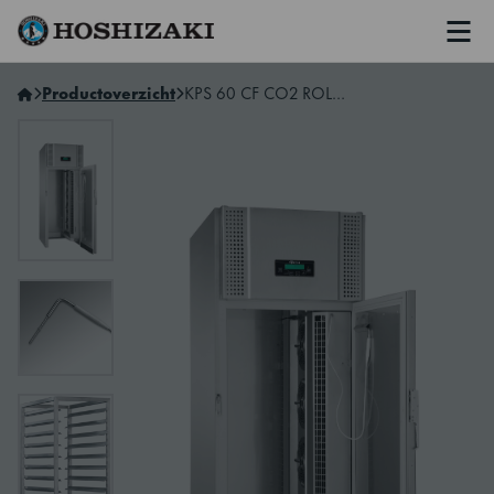
Men
Hoshizaki Netherlands
Productoverzicht
KPS 60 CF CO2 ROLL-IN BLAST CHILLER (CF) FOR REMOTE CO2 COOLING SYSTEMS.