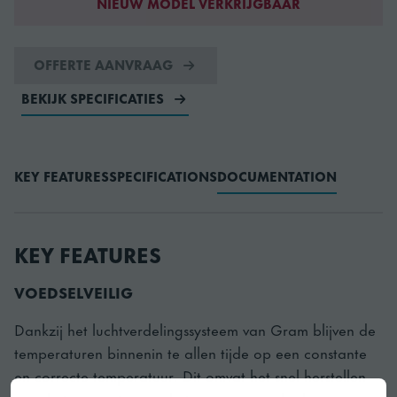
NIEUW MODEL VERKRIJGBAAR
OFFERTE AANVRAAG
BEKIJK SPECIFICATIES
KEY FEATURES
SPECIFICATIONS
DOCUMENTATION
KEY FEATURES
VOEDSELVEILIG
Dankzij het luchtverdelingssysteem van Gram blijven de
temperaturen binnenin te allen tijde op een constante
en correcte temperatuur. Dit omvat het snel herstellen