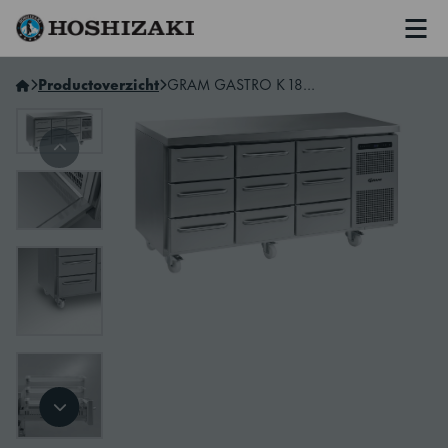
Men
Hoshizaki Netherlands
Productoverzicht
GRAM GASTRO K 1807 CSG A 3D/3D/3D C2