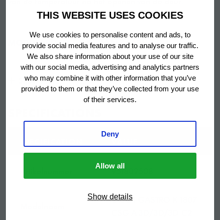
van de temperatuur na het openen van de deur.
THIS WEBSITE USES COOKIES
We use cookies to personalise content and ads, to
MODULARITEIT EN SCHAALBAARHEID
provide social media features and to analyse our traffic.
We also share information about your use of our site
Met GRAM GASTRO 07 kunt u uw eigen werkplek
with our social media, advertising and analytics partners
bouwen. Kies uw combinatie van werkblad, deuren en
Show more
who may combine it with other information that you’ve
lades, poten of zwenkwielen of elektrische verhoging,
provided to them or that they’ve collected from your use
temperatuurbereik en accessoires.
of their services.
SPECIFICATIONS
Deny
SPECIFICATION
VALUE
EENVOUDIG IN ONDERHOUD
Een compacte uitschuifbare koeleenheid voor
Allow all
Artikelnummer
951802508
gemakkelijke toegang voor onderhoud en
servicewerkzaamheden. Verwijderbare en gemakkelijk
GRAM GASTRO K 1807
Show details
te reinigen condensorfilters en deurrubbers.
Modelnaam
CSG A 3D/3D/3D C2