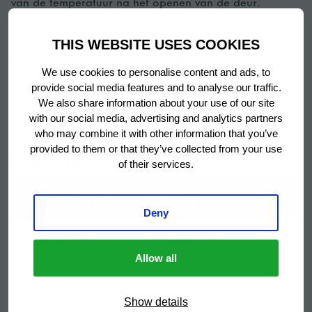
van de temperatuur na het openen van de deur.
THIS WEBSITE USES COOKIES
MODULARITEIT EN SCHAALBAARHEID
We use cookies to personalise content and ads, to
Met GRAM GASTRO 07 kunt u uw eigen werkplek
provide social media features and to analyse our traffic.
We also share information about your use of our site
bouwen. Kies uw combinatie van werkblad, deuren en
Show more
with our social media, advertising and analytics partners
lades, poten of zwenkwielen of elektrische verhoging,
who may combine it with other information that you’ve
temperatuurbereik en accessoires.
provided to them or that they’ve collected from your use
SPECIFICATIONS
of their services.
SPECIFICATION
VALUE
EENVOUDIG IN ONDERHOUD
Deny
Een compacte uitschuifbare koeleenheid voor
Artikelnummer
951802505
gemakkelijke toegang voor onderhoud en
Allow all
servicewerkzaamheden. Verwijderbare en gemakkelijk
GRAM GASTRO K 1807
te reinigen condensorfilters en deurrubbers.
Modelnaam
CSG A 2D/2D/2D C2
Show details