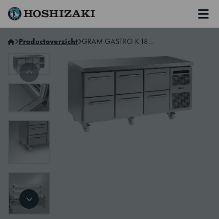
Men
Hoshizaki Netherlands
Productoverzicht
GRAM GASTRO K 1807 CSG A 2D/2D/2D C2