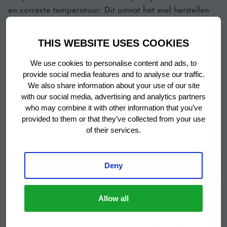
en correcte temperatuur. Dit omvat het snel herstellen
van de temperatuur na het openen van de deur.
THIS WEBSITE USES COOKIES
MODULARITEIT EN SCHAALBAARHEID
We use cookies to personalise content and ads, to
provide social media features and to analyse our traffic.
Met GRAM GASTRO 07 kunt u uw eigen werkplek
We also share information about your use of our site
with our social media, advertising and analytics partners
bouwen. Kies uw combinatie van werkblad, deuren en
Show more
who may combine it with other information that you’ve
lades, poten of zwenkwielen of elektrische verhoging,
provided to them or that they’ve collected from your use
temperatuurbereik en accessoires.
of their services.
SPECIFICATIONS
SPECIFICATION
VALUE
Deny
EENVOUDIG IN ONDERHOUD
Een compacte uitschuifbare koeleenheid voor
Artikelnummer
862202599
Allow all
gemakkelijke toegang voor onderhoud en
servicewerkzaamheden. Verwijderbare en gemakkelijk
GASTRO K 2207 CSG