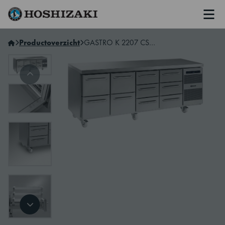
Men
Hoshizaki Netherlands
Productoverzicht
GASTRO K 2207 CSG A 2D/2D/3D/3D C2