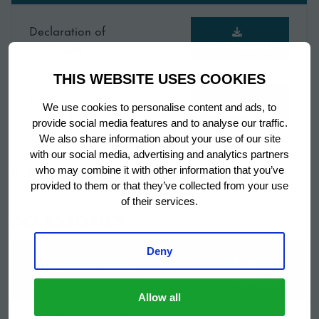
Titel
MET GLASDEUR
Declaration of
DOWNLOAD
conformity
1 witte draadrooster
Toebehoren
(483,8x 433 mm) + 1
inbegrepen
THIS WEBSITE USES COOKIES
draadrooster onder
Ecodesign label /
We use cookies to personalise content and ads, to
DOWNLOAD
Energy label
provide social media features and to analyse our traffic.
Rechts afgehangen
We also share information about your use of our site
Voorzien van
deur incl. slot, 2 witte
with our social media, advertising and analytics partners
roosters
Show more
who may combine it with other information that you’ve
Instruction manual
DOWNLOAD
provided to them or that they’ve collected from your use
of their services.
Breedte
595 mm
ACCESSORIES
Breedte (verpakt)
614 mm
Deny
ITEM
ACCESSORY NAME
NUMBER
Diepte
667 mm
Allow all