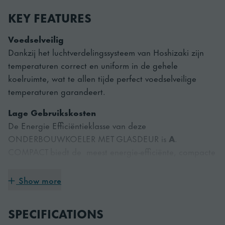
KEY FEATURES
Voedselveilig
Dankzij het luchtverdelingssysteem van Hoshizaki zijn
temperaturen correct en uniform in de gehele
koelruimte, wat te allen tijde perfect voedselveilige
temperaturen garandeert.
Lage Gebruikskosten
De Energie Efficiëntieklasse van deze
ONDERBOUWKOELER MET GLASDEUR is
A
.
COMPACT biedt de meest energie-efficiënte, compacte
modellen op de markt.
Show more
Hooge Standaard in Hygiene
Ontworpen om gemakkelijk te reinigen, zoals het
SPECIFICATIONS
afneembare deurrubber en de geïntegreerde