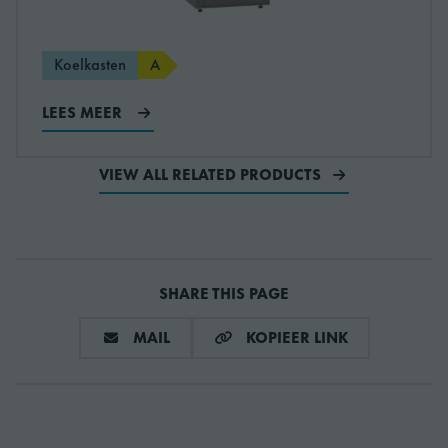
77 l
volume
Koelkasten
A
Voeding
230V, 50Hz
LEES MEER
Geluidniveau
38.8 dB
VIEW ALL RELATED PRODUCTS
Volume, bruto
123 l
Koelsysteem
Ingebouwd koelsysteem
SHARE THIS PAGE
Deurtype
Glasdeur
DEEL VIA E-MAIL
KOPIEER LIN
MAIL
KOPIEER LINK
Koelcapaciteit
82
CO2-equivalent
0.087 kg