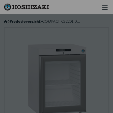
Men
Hoshizaki Netherlands
Productoverzicht
COMPACT KG220L DR G E ONDERBOUWKOELER MET GLASDEUR