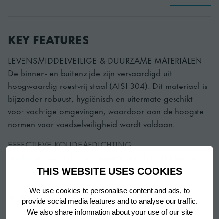
KEY FEATURES
LEVENSMIDDELVEILIGE & DUURZAME MATERIALEN
De binnen- en buitenzijde zijn vervaardigd uit
hoogwaardig roestvrij staal (AISI 304). Dit materiaal is
bijzonder robuust, hygiënisch en uitermate geschikt
voor vochtige omgevingen, waardoor aan de hoogste
normen voor voedselveiligheid wordt voldaan.
EFFECTIEVE KOUDEAFDICHTING
Brede, magnetische en uitneembare deurrubbers met
een drievoudige isolatiezone zorgen voor een
THIS WEBSITE USES COOKIES
betrouwbare afdichting, beperken koudeverlies en
We use cookies to personalise content and ads, to
dragen bij aan een stabiele temperatuurregeling.
Show more
provide social media features and to analyse our traffic.
We also share information about your use of our site
LUCHTCIRCULATIESYSTEEM