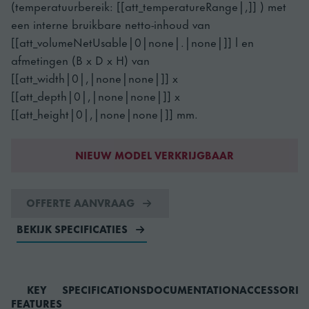
(temperatuurbereik: [[att_temperatureRange|,]] ) met
een interne bruikbare netto-inhoud van
[[att_volumeNetUsable|0|none|.|none|]] l en
afmetingen (B x D x H) van
[[att_width|0|,|none|none|]] x
[[att_depth|0|,|none|none|]] x
[[att_height|0|,|none|none|]] mm.
NIEUW MODEL VERKRIJGBAAR
OFFERTE AANVRAAG
BEKIJK SPECIFICATIES
KEY
SPECIFICATIONS
DOCUMENTATION
ACCESSORIE
FEATURES