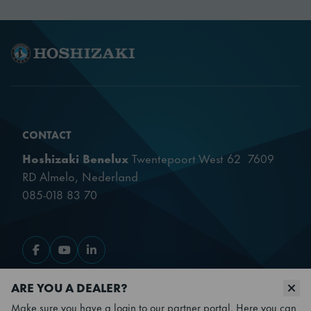
CONTACT
Hoshizaki Benelux
Twentepoort West 62 7609
RD Almelo, Nederland
085-018 83 70
Ga naar Facebook
Ga naar Youtube
Ga naar LinkedIn
ARE YOU A DEALER?
PRODUCTEN
Make sure you have a login to our partner portal. Here you can