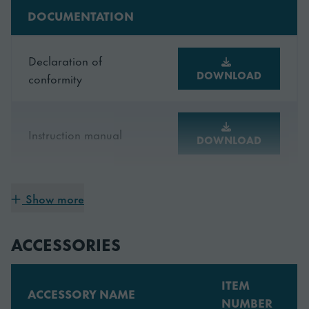
DOCUMENTATION
Declaration of
DOWNLOAD
conformity
Instruction manual
DOWNLOAD
Show more
6762410.pdf
DOWNLOAD
ACCESSORIES
ITEM
ACCESSORY NAME
NUMBER