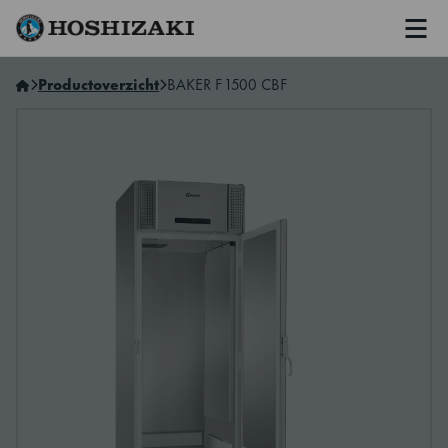
Men
Hoshizaki Netherlands
Productoverzicht
BAKER F 1500 CBF