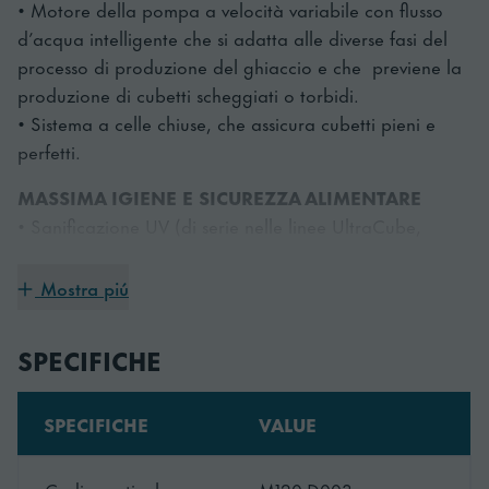
• Motore della pompa a velocità variabile con flusso
d’acqua intelligente che si adatta alle diverse fasi del
processo di produzione del ghiaccio e che previene la
produzione di cubetti scheggiati o torbidi.
• Sistema a celle chiuse, che assicura cubetti pieni e
perfetti.
MASSIMA IGIENE E SICUREZZA ALIMENTARE
• Sanificazione UV (di serie nelle linee UltraCube,
EliteCube, installabile a posteriori su linee Cube e
FlexiCube)
Mostra piú
• Il circuito chiuso dell’acqua garantisce la massima
protezione contro la contaminazione durante l’intero
SPECIFICHE
processo di produzione
MASSIMA ACCESSIBILITÁ
SPECIFICHE
VALUE
• Notifica di pulizia del circuito dell’acqua e del
condensatore