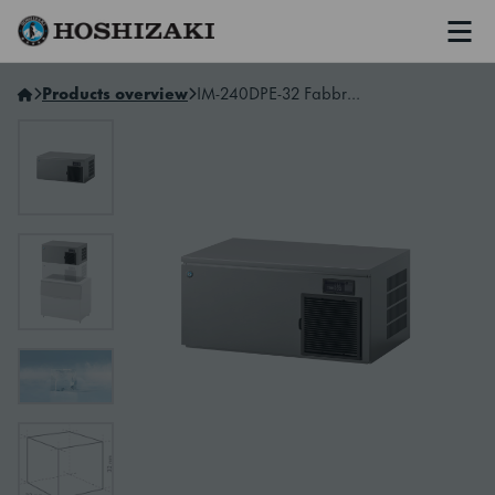
Men
Hoshizaki Italy
Products overview
IM-240DPE-32 Fabbricatore di ghiaccio a cubetti, Modulare & Sovrapponibile