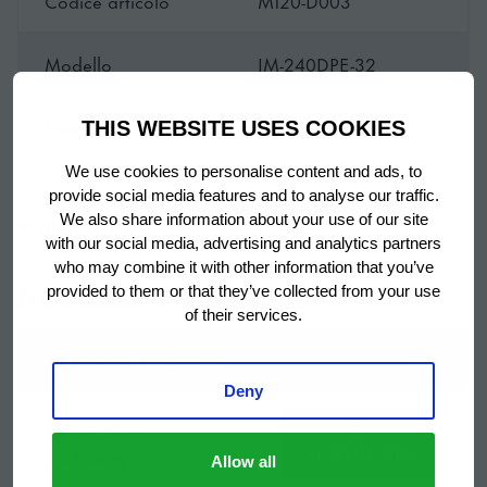
Codice articolo
M120-D003
• Pannello di controllo per facilitare la regolazione del
foro nei cubetti
Modello
IM-240DPE-32
MASSIMA FLESSIBILITÀ
• Pompa di scarico interna (di serie per linee FlexiCube
Tipo di fabbricatore
Cube icemaker
THIS WEBSITE USES COOKIES
ed EliteCube)
We use cookies to personalise content and ads, to
Marchio
Hoshizaki
provide social media features and to analyse our traffic.
Mostra piú
We also share information about your use of our site
with our social media, advertising and analytics partners
Configurazione del
Orizzontale
who may combine it with other information that you’ve
prodotto
DOCUMENTAZIONE
provided to them or that they’ve collected from your use
of their services.
3 anni di garanzia su
DOCUMENTAZIONE
Periodo di garanzia
parti di ricambio &
Deny
manodopera
Declaration of
DOWNLOAD
conformity
Paese di origine
United Kingdom (UK)
Allow all