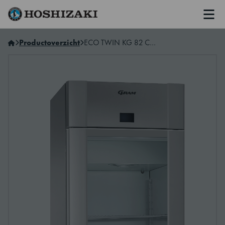
Men
Hoshizaki Belgium (NL)
Productoverzicht
ECO TWIN KG 82 CCF CO2 L2 4S A (Carel)