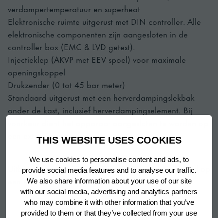
verdampertemperatuur en superheat
Elektronische ruimte uitgerust met DIN controller. Alle
elektronische componenten zijn aangesloten in de
controller box (EMC & LVD getest).
Injectieklep (AKVP met EEV spoel) voor maximale
openingskoppel
Drukzender (0 tot 45 bar meter)
Standaard uitgerust met een herverdampingslekbak
onder de kast, inclusief herverdampingselement. Bij
voorkeur dient het apparaat aangesloten te worden op
een externe waterafvoer.
THIS WEBSITE USES COOKIES
We use cookies to personalise content and ads, to
Uitbreidingsmogelijkheid: De controller is voorbereid op
provide social media features and to analyse our traffic.
een extern monitoringssysteem met RS 485.
We also share information about your use of our site
with our social media, advertising and analytics partners
who may combine it with other information that you’ve
NIEUW MODEL VERKRIJGBAAR
provided to them or that they’ve collected from your use